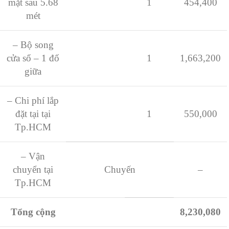
mặt sau 5.68
1
454,400
mét
– Bộ song
cửa sổ – 1 đố
1
1,663,200
giữa
– Chi phí lắp
đặt tại tại
1
550,000
Tp.HCM
– Vận
chuyển tại
Chuyến
–
Tp.HCM
Tổng cộng
8,230,080