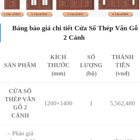
Bảng báo giá chi tiết Cửa Sổ Thép Vân Gỗ
2 Cánh
KÍCH
SỐ
THÀNH
SẢN PHẨM
THƯỚC
LƯỢNG
TIỀN
(mm)
(bộ)
(vnđ)
CỬA SỔ
THÉP VÂN
1200×1400
1
5,562,480
GỖ 2
CÁNH
– Phào giả