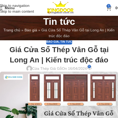
Skip to navigation
0
Menu
0
Skip to main content
Tin tức
Trang chủ
»
Báo giá
»
Giá Cửa Sổ Thép Vân Gỗ tại Long An | Kiến
trúc độc đáo
BÁO GIÁ
,
TIN TỨC
Giá Cửa Sổ Thép Vân Gỗ tại
Long An | Kiến trúc độc đáo
0
Cửa Thép Giả Gỗ
On 16/04/2024