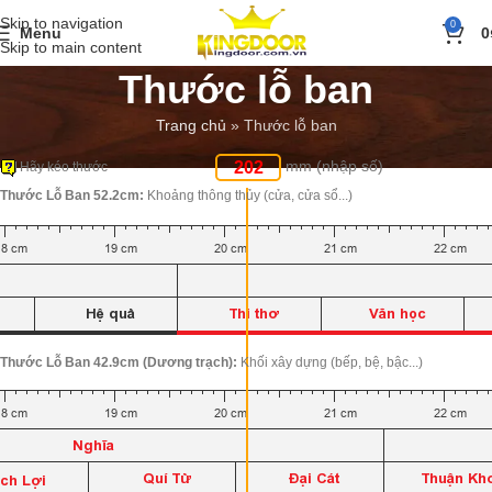
Skip to navigation
0
Menu
0
Skip to main content
Thước lỗ ban
Trang chủ
»
Thước lỗ ban
mm (nhập số)
Hãy kéo thước
Thước Lỗ Ban 52.2cm:
Khoảng thông thủy (cửa, cửa sổ...)
Thước Lỗ Ban 42.9cm (Dương trạch):
Khối xây dựng (bếp, bệ, bậc...)