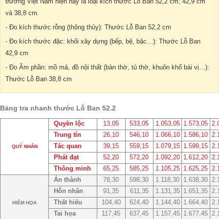
trường Việt Nam hiện nay là loại kích thước Lỗ Ban 52,2 cm; 42,9 cm
và 38,8 cm.
- Đo kích thước rỗng (thông thủy): Thước Lỗ Ban 52,2 cm
- Đo kích thước đặc: khối xây dựng (bếp, bệ, bậc…): Thước Lỗ Ban
42,9 cm
- Đo Âm phần: mồ mả, đồ nội thất (bàn thờ, tủ thờ, khuôn khổ bài vị…):
Thước Lỗ Ban 38,8 cm
Bảng tra nhanh thước Lỗ Ban 52.2
Quyền lộc
13,05
533,05
1.053,05
1.573,05
2.
Trung tín
26,10
546,10
1.066,10
1.586,10
2.
Tác quan
39,15
559,15
1.079,15
1.599,15
2.
QUÝ NHÂN
Phát đạt
52,20
572,20
1.092,20
1.612,20
2.
Thông minh
65,25
585,25
1.105,25
1.625,25
2.
Án thành
78,30
598,30
1.118,30
1.638,30
2.
Hỗn nhân
91,35
611,35
1.131,35
1.651,35
2.
Thất hiếu
104,40
624,40
1.144,40
1.664,40
2.
HIỂM HỌA
Tai họa
117,45
637,45
1.157,45
1.677,45
2.