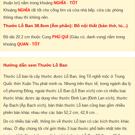
thuận lợi) nằm trong khoảng
NGHĨA
-
TỐT
Khoảng
NGHĨA
rất tốt cho cổng lớn và cửa nhà bếp, cửa các phòng
thông nhau thì không nên.
Thước Lỗ Ban 38.8cm (Âm phần): Đồ nội thất (bàn thờ, tủ...)
Độ dài 20.2 cm thuộc Cung
PHÚ QUÍ
(Giàu có, danh vọng) nằm trong
khoảng
QUAN
-
TỐT
Hướng dẫn xem Thước Lỗ Ban
Thước Lỗ ban là cây thước được Lỗ Ban, ông Tổ nghề mộc ở Trung
Quốc thời Xuân Thu phát minh ra. Nhưng trên thực tế, trong ngành địa lý
cổ phương Đông, ngoài thước Lỗ Ban (Lỗ Ban xích) còn có nhiều loại
thước khác được áp dụng như thước Đinh Lan (Đinh Lan xích), thước
Áp Bạch (Áp Bạch xích), bản thân thước Lỗ ban cũng bao gồm nhiều
phiên bản khác nhau như các bản 52,2 cm; 42,9 cm…
Do có nhiều bài viết, thông tin về thước Lỗ ban có các kích thước khác
nhau. Ở đây chúng tôi chỉ giới thiệu 3 loại thước phổ biến nhất trên thị