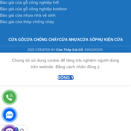
Báo giá của gỗ công nghiệp hdf
Báo giá của gỗ công nghiệp kotdoor
Báo giá cửa nhựa nhà vệ sinh
Báo giá cửa thép chống cháy
CỬA GỖ
CỬA CHỐNG CHÁY
CỬA NHỰA
CỬA SỔ
PHỤ KIỆN CỬA
2022 CREATED BY
Cửa Thép Giả Gỗ
. KINGDOOR.
Chúng tôi sử dụng cookie để tăng trải nghiệm người dùng
trên website. Bằng cách nhân đồng ý.
ĐỒNG Ý
0