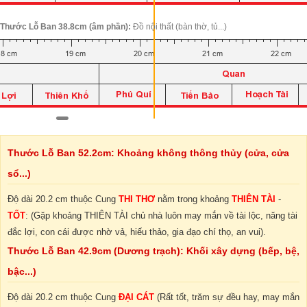
Thước Lỗ Ban 38.8cm (âm phần):
Đồ nội thất (bàn thờ, tủ...)
Thước Lỗ Ban 52.2cm: Khoảng không thông thủy (cửa, cửa
sổ...)
Độ dài 20.2 cm thuộc Cung
THI THƠ
nằm trong khoảng
THIÊN TÀI
-
TỐT
: (Gặp khoảng THIÊN TÀI chủ nhà luôn may mắn về tài lộc, năng tài
đắc lợi, con cái được nhờ vả, hiếu thảo, gia đạo chí thọ, an vui).
Thước Lỗ Ban 42.9cm (Dương trạch): Khối xây dựng (bếp, bệ,
bậc...)
Độ dài 20.2 cm thuộc Cung
ĐẠI CÁT
(Rất tốt, trăm sự đều hay, may mắn