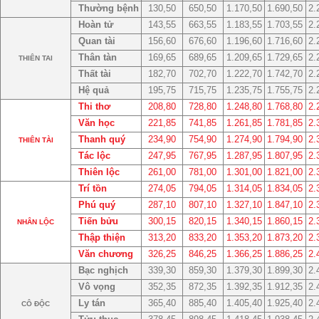
Thường bệnh
130,50
650,50
1.170,50
1.690,50
2.
Hoàn tử
143,55
663,55
1.183,55
1.703,55
2.
Quan tài
156,60
676,60
1.196,60
1.716,60
2.
Thân tàn
169,65
689,65
1.209,65
1.729,65
2.
THIÊN TAI
Thất tài
182,70
702,70
1.222,70
1.742,70
2.
Hệ quả
195,75
715,75
1.235,75
1.755,75
2.
Thi thơ
208,80
728,80
1.248,80
1.768,80
2.
Văn học
221,85
741,85
1.261,85
1.781,85
2.
Thanh quý
234,90
754,90
1.274,90
1.794,90
2.
THIÊN TÀI
Tác lộc
247,95
767,95
1.287,95
1.807,95
2.
Thiên lộc
261,00
781,00
1.301,00
1.821,00
2.
Trí tồn
274,05
794,05
1.314,05
1.834,05
2.
Phú quý
287,10
807,10
1.327,10
1.847,10
2.
Tiến bửu
300,15
820,15
1.340,15
1.860,15
2.
NHÂN LỘC
Thập thiện
313,20
833,20
1.353,20
1.873,20
2.
Văn chương
326,25
846,25
1.366,25
1.886,25
2.
Bạc nghịch
339,30
859,30
1.379,30
1.899,30
2.
Vô vọng
352,35
872,35
1.392,35
1.912,35
2.
Ly tán
365,40
885,40
1.405,40
1.925,40
2.
CÔ ĐỘC