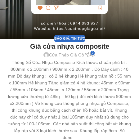
BÁO GIÁ
,
TIN TỨC
Giá cửa nhựa composite
0
Cửa Thép Giả Gỗ
Thông Số Cửa Nhựa Composite Kích thước chuẩn phủ bì :
800mm x 2.100mm / 900mm x 2.200mm . Độ Dày cánh : 40
mm Độ dày khung : có 2 hệ khung Hệ khung trám hồ : 55 mm
x 100mm Hệ khung Tăng giảm:có 4 hệ khung: 45mm x 90mm
/ 55mm x105mm / 45mm x 120mm / 55mm x 200mm Trọng
lượng cửa thường từ 48kg – 50 kg ( đối với kích thước 900mm
x2.200mm ) Về khung cửa thông phòng nhựa gỗ Composite,
thi công khung đúc bằng cách chèn hồ hoặc bắt vít. Khung
đúc này chỉ có duy nhất 1 loại 105mm duy nhất sử dụng cho
tường từ 100-105mm. Các nhà sản xuất thi công bắt vít khung
lắp ráp với 3 loại kích thước sau: Khung lắp ráp 9cm: Sử
dụng...