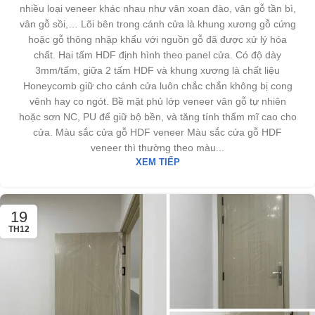
nhiều loại veneer khác nhau như vân xoan đào, vân gỗ tần bì,
vân gỗ sồi,… Lõi bên trong cánh cửa là khung xương gỗ cứng
hoặc gỗ thông nhập khẩu với nguồn gỗ đã được xử lý hóa
chất. Hai tấm HDF định hình theo panel cửa. Có độ dày
3mm/tấm, giữa 2 tấm HDF và khung xương là chất liệu
Honeycomb giữ cho cánh cửa luôn chắc chắn không bị cong
vênh hay co ngót. Bề mặt phủ lớp veneer vân gỗ tự nhiên
hoặc sơn NC, PU để giữ bộ bền, và tăng tính thẩm mĩ cao cho
cửa. Màu sắc cửa gỗ HDF veneer Màu sắc cửa gỗ HDF
veneer thì thường theo màu...
XEM TIẾP
19
TH12