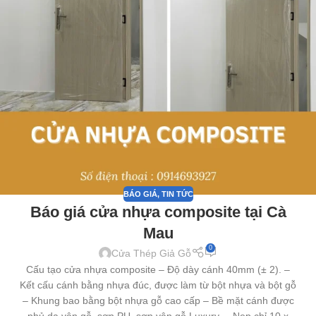
BÁO GIÁ
,
TIN TỨC
Báo giá cửa nhựa composite tại Cà
Mau
0
Cửa Thép Giả Gỗ
Cấu tạo cửa nhựa composite – Độ dày cánh 40mm (± 2). –
Kết cấu cánh bằng nhựa đúc, được làm từ bột nhựa và bột gỗ
– Khung bao bằng bột nhựa gỗ cao cấp – Bề mặt cánh được
phủ da vân gỗ, sơn PU, sơn vân gỗ Luxury. – Nẹp chỉ 10 x