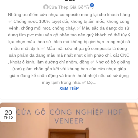
0
Cửa Thép Giả Gỗ
Những ưu điểm cửa nhựa composite mang lại cho khách hàng
✅ Chống nước 100% tuyệt đối, không bị ẩm mốc, không cong
vênh, chống mối mọt, chống cháy. ✅ Màu sắc đa dạng: do sử
dụng film pvc màu vân gỗ nhân tạo nên quý khách có thể tùy ý
lựa chọn màu theo sở thích mà không bị giới hạn trong một số
mầu nhất định. ✅ Mẫu mã: cửa nhựa gỗ composite là dòng
sản phẩm đa dạng mẫu mã nhất như: đính phào chỉ, cắt CNC
, khoắt ô kính, làm đường chỉ nhôm, đồng ✅ Nhờ có bộ gioăng
(ron) giảm chấn gắn kết với khung bao của cửa nhựa giúp
giảm đáng kế chấn động và tránh thoát nhiệt nếu có sử dụng
máy lạnh trong nhà. ✅ Độ...
XEM TIẾP
20
TH12