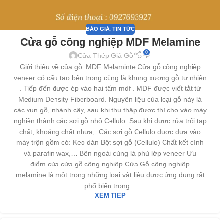
BÁO GIÁ
,
TIN TỨC
Cửa gỗ công nghiệp MDF Melamine
0
Cửa Thép Giả Gỗ
Giới thiệu về của gỗ MDF Melaminte Cửa gỗ công nghiệp
veneer có cấu tạo bên trong cùng là khung xương gỗ tự nhiên
. Tiếp đến được ép vào hai tấm mdf . MDF được viết tắt từ
Medium Density Fiberboard. Nguyên liệu của loại gỗ này là
các vụn gỗ, nhánh cây, sau khi thu thập được thì cho vào máy
nghiền thành các sợi gỗ nhỏ Cellulo. Sau khi được rửa trôi tạp
chất, khoáng chất nhựa,. Các sợi gỗ Cellulo được đưa vào
máy trộn gồm có: Keo dán Bột sợi gỗ (Cellulo) Chất kết dính
và parafin wax,… Bên ngoài cùng là phủ lớp veneer Ưu
điểm của cửa gỗ công nghiệp Cửa Gỗ công nghiệp
melamine là một trong những loại vật liệu được ứng dụng rất
phổ biến trong...
XEM TIẾP