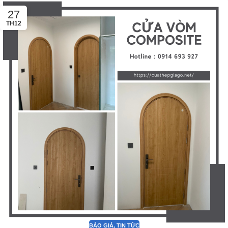
27
TH12
BÁO GIÁ
,
TIN TỨC