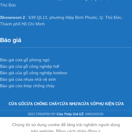
Thủ Đức
Showroom 2
: 639 QL13, phường Hiệp Bình Phước, Q. Thủ Đức,
Thành phố Hồ Chí Minh
Báo giá
Báo giá cửa gỗ phòng ngủ
Báo giá của gỗ công nghiệp hdf
Báo giá của gỗ công nghiệp kotdoor
Báo giá cửa nhựa nhà vệ sinh
Báo giá cửa thép chống cháy
CỬA GỖ
CỬA CHỐNG CHÁY
CỬA NHỰA
CỬA SỔ
PHỤ KIỆN CỬA
2022 CREATED BY
Cửa Thép Giả Gỗ
. KINGDOOR.
Chúng tôi sử dụng cookie để tăng trải nghiệm người dùng
trên website. Bằng cách nhân đồng ý.