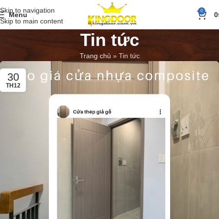
Skip to navigation
0
Menu
0
Skip to main content
Tin tức
Trang chủ
»
Tin tức
30
TH12