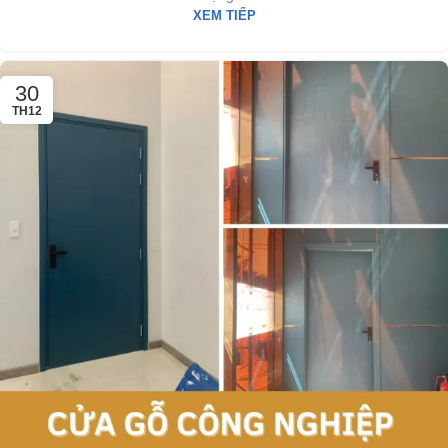
XEM TIẾP
30
TH12