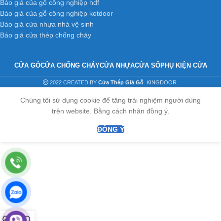
Báo giá của gỗ công nghiệp hdf
hoabinhdoor.com
Báo giá của gỗ công nghiệp kotdoor
Email : dongpham.hoabinhdoor@gmail.com
Báo giá cửa nhựa nhà vệ sinh
Báo giá cửa thép chống cháy
CỬA GỖ
CỬA CHỐNG CHÁY
CỬA NHỰA
CỬA SỔ
PHỤ KIỆN CỬA
2022 CREATED BY
Cửa Thép Giả Gỗ
. KINGDOOR.
Chúng tôi sử dụng cookie để tăng trải nghiệm người dùng
trên website. Bằng cách nhân đồng ý.
ĐỒNG Ý
0