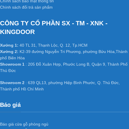
Chính sách bảo mật thông tin
HDF
trong nội thất:
Chính sách đổi trả sản phẩm
Cửa gỗ công nghiệp HDF
đã thành chuẩn mực cửa thông
CÔNG TY CỔ PHẦN SX - TM - XNK -
phòng, cửa văn phòng trong các công trình công nghiệp và dân
dụng như chung cư, Biệt thự, nhà phố ở các nước tiên tiến như
KINGDOOR
Mỹ, Hàn Quốc, Nhật Bản…
Xưởng 1:
40 TL 31, Thạnh Lộc, Q. 12, Tp.HCM
Đặc biệt đã và đang dần phát triển mạnh ở Việt Nam, có các đơn
Xưởng 2:
K2-39 đường Nguyễn Tri Phương, phường Bửu Hòa,Thành
vị cung cấp hàng chất lượng và uy tín hàng đầu tại Việt Nam như
phố Biên Hòa
: Kingdoor, Hoabinhdoor…
Showroom 1
: 205 Đỗ Xuân Hợp, Phước Long B, Quận 9, Thành Phố
Thủ Đức
HỆ THỐNG XƯỞNG SẢN XUẤT
Xưởng 1 :
35/T2 Vườn Lài, P. An Phú Đông, Q. 12,
Showroom 2
: 639 QL13, phường Hiệp Bình Phước, Q. Thủ Đức,
Tp.HCM
Thành phố Hồ Chí Minh
Xưởng 2 :
Số 361 TX25, Phường Thạnh Xuân, Q12, TP.
HCM.
Báo giá
Xưởng 3 :
K2-39, Tổ 48, KP 3, Nguyễn Tri Phương,
Phường Bửu Hòa, Thành phố Biên Hoà, Tỉnh Đồng Nai
Báo giá cửa gỗ phòng ngủ
Web:
cuanhuacomposite.net
–
kingdoor.com.vn
–