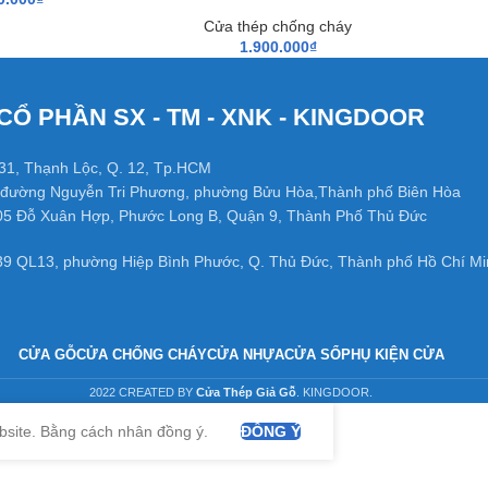
Cửa thép chống cháy
1.900.000
₫
CỔ PHẦN SX - TM - XNK - KINGDOOR
31, Thạnh Lộc, Q. 12, Tp.HCM
đường Nguyễn Tri Phương, phường Bửu Hòa,Thành phố Biên Hòa
05 Đỗ Xuân Hợp, Phước Long B, Quận 9, Thành Phố Thủ Đức
39 QL13, phường Hiệp Bình Phước, Q. Thủ Đức, Thành phố Hồ Chí Mi
CỬA GỖ
CỬA CHỐNG CHÁY
CỬA NHỰA
CỬA SỔ
PHỤ KIỆN CỬA
2022 CREATED BY
Cửa Thép Giả Gỗ
. KINGDOOR.
bsite. Bằng cách nhân đồng ý.
ĐỒNG Ý