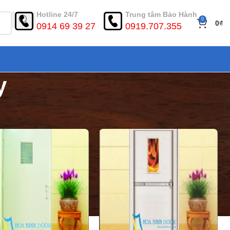
Hotline 24/7
Trung tâm Bảo Hành
0
0
₫
0914 69 39 27
0919.707.355
y
ển thị
9
12
18
24