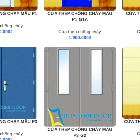
NG CHÁY MẪU P1
CỬA THÉP CHỐNG CHÁY MẪU
CỬA T
P1-G1A
 chống cháy
0.000
₫
Cửa thép chống cháy
C
1.900.000
₫
NG CHÁY MẪU P3
CỬA T
CỬA THÉP CHỐNG CHÁY MẪU
 chống cháy
C
P3-G2
0.000
₫