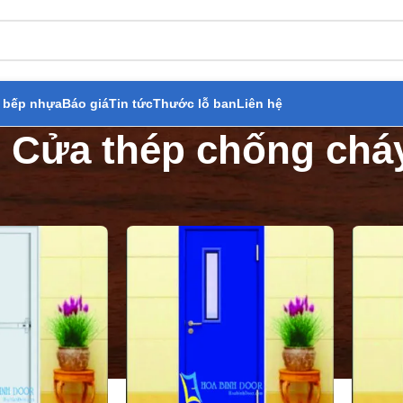
 bếp nhựa
Báo giá
Tin tức
Thước lỗ ban
Liên hệ
Cửa thép chống chá
 phẩm
»
Cửa chống cháy
»
Cửa thép chống cháy
Hi