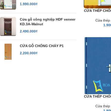
1.990.000
₫
CỬA THÉP CHỐ
Cửa gỗ công nghiệp HDF veneer
Cửa thép
KD.3A-Walnut
1.90
2.490.000
₫
CỬA GỖ CHỐNG CHÁY P1
2.200.000
₫
CỬA THÉP CHỐ
Cửa thép
1.90