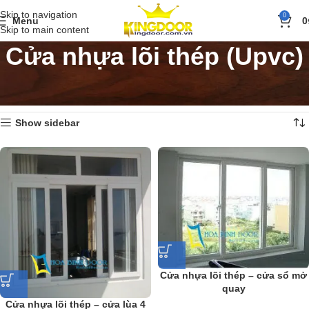
Skip to navigation
0
Menu
0
Skip to main content
Cửa nhựa lõi thép (Upvc)
Trang chủ
»
Sản phẩm
»
Cửa sổ
»
Cửa nhựa lõi thép (Upvc)
Hiển thị tất cả 6 kết quả
Show sidebar
Cửa nhựa lõi thép – cửa sổ mở
quay
Cửa nhựa lõi thép – cửa lùa 4