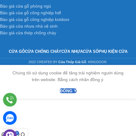
Báo giá cửa gỗ phòng ngủ
Báo giá của gỗ công nghiệp hdf
Báo giá của gỗ công nghiệp kotdoor
Báo giá cửa nhựa nhà vệ sinh
Báo giá cửa thép chống cháy
CỬA GỖ
CỬA CHỐNG CHÁY
CỬA NHỰA
CỬA SỔ
PHỤ KIỆN CỬA
2022 CREATED BY
Cửa Thép Giả Gỗ
. KINGDOOR.
Chúng tôi sử dụng cookie để tăng trải nghiệm người dùng
trên website. Bằng cách nhân đồng ý.
ĐỒNG Ý
0