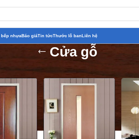
 bếp nhựa
Báo giá
Tin tức
Thước lỗ ban
Liên hệ
Cửa gỗ
 phẩm
»
Cửa gỗ
Hi