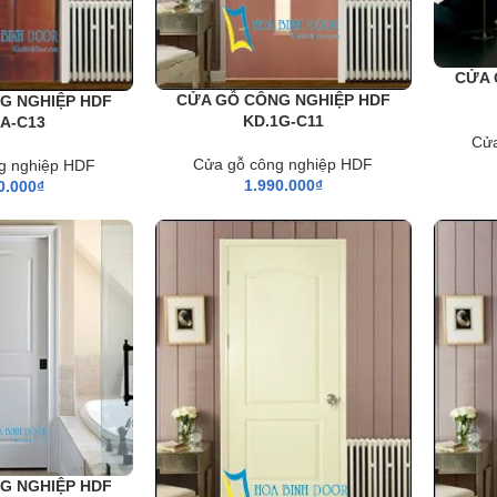
CỬA 
CỬA GỖ CÔNG NGHIỆP HDF
G NGHIỆP HDF
KD.1G-C11
1A-C13
Cửa
Cửa gỗ công nghiệp HDF
g nghiệp HDF
1.990.000
₫
0.000
₫
G NGHIỆP HDF