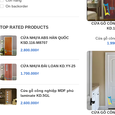
Còn hàng
On backorder
CỬA GỖ CÔN
TOP RATED PRODUCTS
KD.
CỬA NHỰA ABS HÀN QUỐC
Cửa gỗ côn
KSD.116-M8707
1.99
2.800.000
₫
CỬA NHỰA ĐÀI LOAN KD.YY-25
1.700.000
₫
Cửa gỗ công nghiệp MDF phủ
laminate KD.5GL
2.600.000
₫
CỬA GỖ CÔN