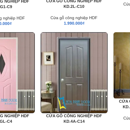
CỬA GỖ CÔNG NGHIỆP HDF
G NGHIỆP HDF
Cửa
KD.2L-C10
2G1-C9
Cửa gỗ công nghiệp HDF
g nghiệp HDF
1.990.000
₫
0.000
₫
CỬA 
KD.
G NGHIỆP HDF
CỬA GỖ CÔNG NGHIỆP HDF
Cửa
3GL-C4
KD.4A-C14