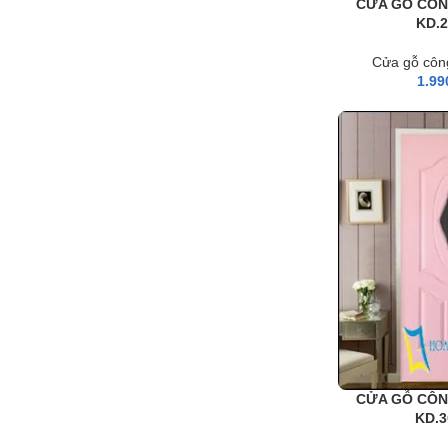
CỬA GỖ CÔN
KD.
Cửa gỗ côn
1.99
CỬA GỖ CÔN
KD.