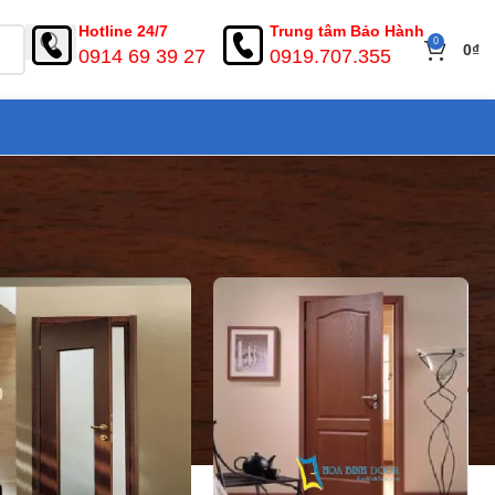
Hotline 24/7
Trung tâm Bảo Hành
0
0
₫
0914 69 39 27
0919.707.355
ển thị
9
12
18
24