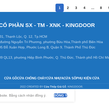
1
2
3
4
…
8
CỔ PHẦN SX - TM - XNK - KINGDOOR
31, Thạnh Lộc, Q. 12, Tp.HCM
đường Nguyễn Tri Phương, phường Bửu Hòa,Thành phố Biên Hòa
05 Đỗ Xuân Hợp, Phước Long B, Quận 9, Thành Phố Thủ Đức
39 QL13, phường Hiệp Bình Phước, Q. Thủ Đức, Thành phố Hồ Chí Mi
CỬA GỖ
CỬA CHỐNG CHÁY
CỬA NHỰA
CỬA SỔ
PHỤ KIỆN CỬA
2022 CREATED BY
Cửa Thép Giả Gỗ
. KINGDOOR.
bsite. Bằng cách nhân đồng ý.
ĐỒNG Ý