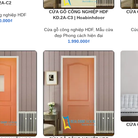
2A-C2
CỬA GỖ CÔNG NGHIỆP HDF
CỬA 
g nghiệp HDF
KD.2A-C3 | Hoabinhdoor
0.000
₫
Cửa gỗ công nghiệp HDF
,
Mẫu cửa
Cửa
đẹp Phong cách hiện đại
1.990.000
₫
CỬA 