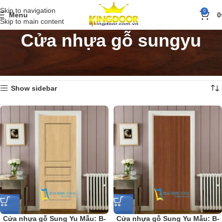
Skip to navigation
0
Menu
0
Skip to main content
Cửa nhựa gỗ sungyu
Trang chủ
»
Sản phẩm
»
Cửa nhựa
»
Cửa nhựa gỗ sungyu
Hiển thị 1–18 của 30 kết quả
Show sidebar
Cửa nhựa gỗ Sung Yu Mẫu: B-
Cửa nhựa gỗ Sung Yu Mẫu: B-