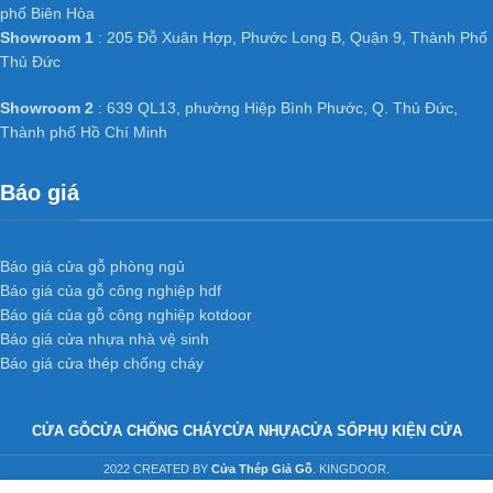
phố Biên Hòa
Showroom 1
: 205 Đỗ Xuân Hợp, Phước Long B, Quận 9, Thành Phố
Thủ Đức
Showroom 2
: 639 QL13, phường Hiệp Bình Phước, Q. Thủ Đức,
Thành phố Hồ Chí Minh
Báo giá
Báo giá cửa gỗ phòng ngủ
Báo giá của gỗ công nghiệp hdf
Báo giá của gỗ công nghiệp kotdoor
Báo giá cửa nhựa nhà vệ sinh
Báo giá cửa thép chống cháy
CỬA GỖ
CỬA CHỐNG CHÁY
CỬA NHỰA
CỬA SỔ
PHỤ KIỆN CỬA
2022 CREATED BY
Cửa Thép Giả Gỗ
. KINGDOOR.