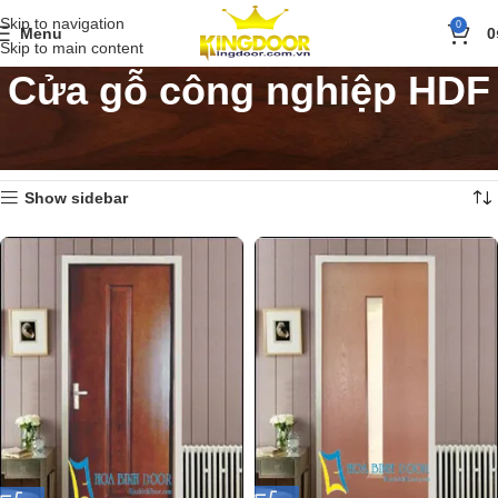
Skip to navigation
0
Menu
0
Skip to main content
Cửa gỗ công nghiệp HDF
Trang chủ
»
Sản phẩm
»
Cửa gỗ
»
Cửa gỗ công nghiệp HDF
Hiển thị 1–18 của 28 kết quả
Show sidebar