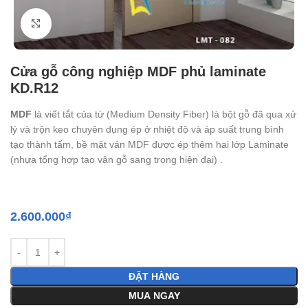
Click to enlarge
Cửa gỗ công nghiệp MDF phủ laminate
KD.R12
MDF
là viết tắt của từ (Medium Density Fiber) là bột gỗ đã qua xử
lý và trộn keo chuyên dụng ép ở nhiệt độ và áp suất trung bình
tạo thành tấm, bề mặt ván MDF được ép thêm hai lớp Laminate
(nhựa tổng hợp tạo vân gỗ sang trọng hiện đại) .
2.600.000
₫
ĐẶT HÀNG
MUA NGAY