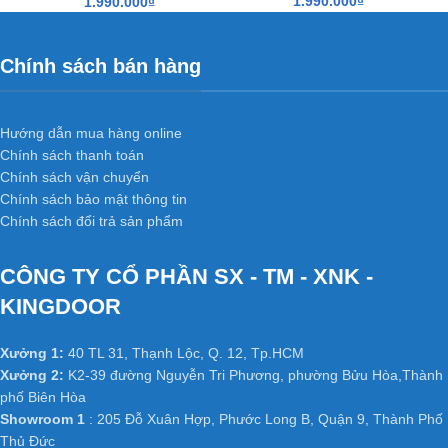
1.990.000
₫
1.990.000
₫
thất, không gian.
Báo giá
cửa gỗ công nghiệp MDF laminate
bao gồm: Cánh +
Chính sách bán hàng
Khung Bao + nẹp chỉ 2 mặt + phủ laminate hoàn thiện.
Kích thước tiêu chuẩn: 800 x 2.100mm hoặc 900 x 2.200mm
(Hoặc theo kích thước thực tế tại công trình).
Hướng dẫn mua hàng online
Chính sách thanh toán
Quý khách vui lòng liên hệ ngay để được tư vấn.
Chính sách vận chuyển
Chính sách bảo mật thông tin
HỆ THỐNG XƯỞNG SẢN XUẤT
Chính sách đổi trả sản phẩm
Xưởng 1 :
35/T2 Vườn Lài, P. An Phú Đông, Q. 12,
Tp.HCM
CÔNG TY CỔ PHẦN SX - TM - XNK -
Xưởng 2 :
Số 361 TX25, Phường Thạnh Xuân, Q12, TP.
KINGDOOR
HCM.
Xưởng 3 :
K2-39, Tổ 48, KP 3, Nguyễn Tri Phương,
Xưởng 1:
40 TL 31, Thạnh Lộc, Q. 12, Tp.HCM
Phường Bửu Hòa, Thành phố Biên Hoà, Tỉnh Đồng Nai
Xưởng 2:
K2-39 đường Nguyễn Tri Phương, phường Bửu Hòa,Thành
Web:
cuanhuacomposite.net
–
kingdoor.com.vn
–
phố Biên Hòa
hoabinhdoor.com
Showroom 1
: 205 Đỗ Xuân Hợp, Phước Long B, Quận 9, Thành Phố
Thủ Đức
Email : dongpham.hoabinhdoor@gmail.com