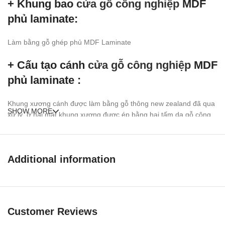
+ Khung bao
cửa gỗ công nghiệp
MDF
phủ laminate:
Làm bằng gỗ ghép phủ MDF Laminate
+ Cấu tạo cánh
cửa gỗ công nghiệp
MDF
phủ laminate :
Khung xương cánh được làm bằng gỗ thông new zealand đã qua
SHOW MORE
xử lý, ở hai mặt khung xương được ép bằng hai tấm da
gỗ công
nghiệp MDF
phủ Laminate hoàn thiện bề mặt, ).
MDF
là viết tắt của từ (Medium Density Fiber) là bột gỗ đã qua xử
lý và trộn keo chuyên dụng ép ở nhiệt độ và áp suất trung bình
Additional information
tạo thành tấm, bề mặt ván MDF được ép thêm hai lớp Melamine
(nhựa tổng hợp tạo vân gỗ sang trọng hiện đại) .
Ưu điểm
Cửa gỗ công nghiệp MDF
Customer Reviews
phủ laminate
: