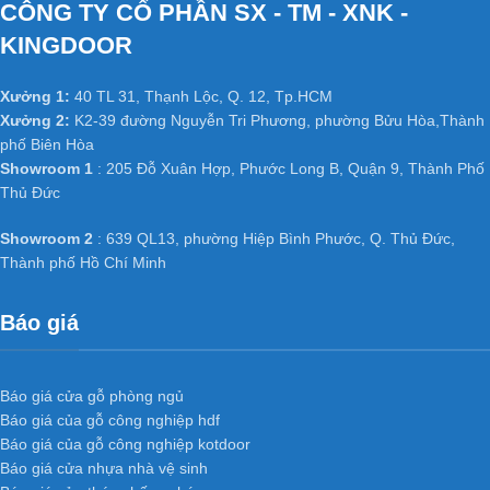
CÔNG TY CỔ PHẦN SX - TM - XNK -
Có thể chọn nhiều loại vân gỗ đẹp và quý hiếm tùy thích. Phù hợp
với mọi không gian nội thất.
KINGDOOR
+ Độ ổn định cao của cửa gỗ công
nghiệp MDF phủ Veneer
:
Xưởng 1:
40 TL 31, Thạnh Lộc, Q. 12, Tp.HCM
Xưởng 2:
K2-39 đường Nguyễn Tri Phương, phường Bửu Hòa,Thành
phố Biên Hòa
Không bị cong vênh, co ngót do kết cấu đã được triệt tiêu thớ gỗ
Showroom 1
: 205 Đỗ Xuân Hợp, Phước Long B, Quận 9, Thành Phố
Không bị hiện tượng hở các mối ghép dưới tác động thời tiết.
Thủ Đức
Thay đổi nhiệt độ và có khả năng chống mối mọt cao.
+ Cách âm cách nhiệt tốt của cửa gỗ
Showroom 2
: 639 QL13, phường Hiệp Bình Phước, Q. Thủ Đức,
công nghiệp MDF phủ Veneer
:
Thành phố Hồ Chí Minh
Do kết cấu bên trong cửa có nhiều khoảng trống do khung xương
Báo giá
tạo ra nên có phần cách âm, cách nhiệt.
Cánh cửa nhẹ, tránh được tình trạng xệ bản lề và giảm tải trọng
công trình.
Báo giá cửa gỗ phòng ngủ
Báo giá của gỗ công nghiệp hdf
Báo giá của gỗ công nghiệp kotdoor
Ứng dụng
Cửa gỗ công nghiệp
Báo giá cửa nhựa nhà vệ sinh