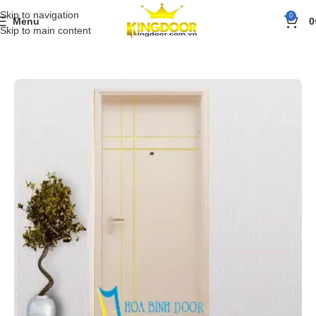
Skip to navigation
0
Menu
0
Skip to main content
Trang chủ
»
Sản phẩm
»
Cửa gỗ
»
Cửa gỗ công nghiệp MDF Veneer