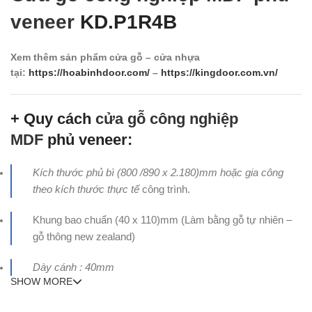
veneer
KD.P1R4B
Xem thêm sản phẩm cửa gỗ – cửa nhựa
tại:
https://hoabinhdoor.com/
–
https://kingdoor.com.vn/
+ Quy cách
cửa gỗ công nghiệp
MDF
phủ veneer:
Kích thước phủ bì (800 /890 x 2.180)mm hoặc gia công
theo kích thước thực tế
công trình.
Khung bao chuẩn (40 x 110)mm (Làm bằng gỗ tự nhiên –
gỗ thông new zealand)
Dày cánh : 40mm
SHOW MORE
+ Cấu tạo cánh
cửa gỗ công nghiệp MDF