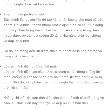
nhôm Xingfa được liệt kê sau đây:
Thanh nhôm profile Xingfa.
Đây chính là nguyên liệu để tạo nên phần khung cho toàn bộ cửa
nhôm. Nó là nhiều thanh nhôm profile định hình có cấu trúc dạng
hình hộp. Bên trong thanh chia thành nhiều khoang trống, bên
ngoài được ép gân gia cường để tăng khả năng chịu lực, chống
va đập, chịu nén.
Do đó, nó mang đến ưu điểm cho cửa nhôm đó là nhẹ nhưng vô
cùng chắc chắn, bền bỉ.
Lớp sơn tĩnh điện phủ trên bề mặt.
Lớp sơn tĩnh điện cao cấp được sử dụng có tác động chống ăn
mòn, chống lại các tác nhân gây hại từ môi trường như gió, mưa,
bụi… Nhờ đó, sản phẩm cửa nhôm Xingfa thích ứng được với mọi
thời tiết khí hậu.
Không chỉ thế, lớp sơn tĩnh điện cho phép bề mặt cửa dễ dàng vệ
sinh lau chùi, luôn duy trì được vẻ đẹp như lúc ban đầu.