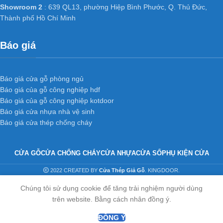
Showroom 2
: 639 QL13, phường Hiệp Bình Phước, Q. Thủ Đức,
Thành phố Hồ Chí Minh
Báo giá
Báo giá cửa gỗ phòng ngủ
Báo giá của gỗ công nghiệp hdf
Báo giá của gỗ công nghiệp kotdoor
Báo giá cửa nhựa nhà vệ sinh
Báo giá cửa thép chống cháy
CỬA GỖ
CỬA CHỐNG CHÁY
CỬA NHỰA
CỬA SỔ
PHỤ KIỆN CỬA
2022 CREATED BY
Cửa Thép Giả Gỗ
. KINGDOOR.
Chúng tôi sử dụng cookie để tăng trải nghiệm người dùng
trên website. Bằng cách nhân đồng ý.
ĐỒNG Ý