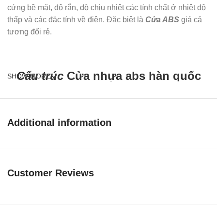
cứng bề mặt, độ rắn, độ chịu nhiệt các tính chất ở nhiệt độ
thấp và các đặc tính về điện. Đặc biệt là
Cửa ABS
giá cả
tương đối rẻ.
Cấu trúc
Cửa nhựa abs hàn quốc
SHOW MORE
ksd.206-k1129
cấu tạo 5 Lớp
Additional information
Hai lớp ngoài là DeCo-Sheet nhựa thông hợp tính. Cho bề
mặt giống như vân gỗ thật và không hút ẩm.
Customer Reviews
Hai lớp trong là ABS Sheet. Loại nhựa đặc biệt
(Acrylonitrile Butadiene Styrene) có khả năng chống cháy
tốt.
Lớp giữa có gỗ PVC giãn nở được ép xung quanh cánh