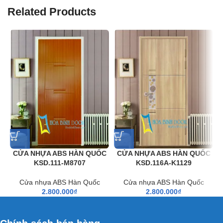
để tạo độ vững chắc và bắt khoá. Tiếp theo là LVL gỗ cứng
Related Products
được sếp thành nhiều lớp nhằm hạn chế tối đa việc giãn
nở và cong vênh. Cuối cùng là Honey-Comb được gia cố
ở giữa nhằm tối đa việc cách nhiệt và cách âm. Các lớp
trên được liên kết với nhau bằng loại keo đặc biệt và được
ép bằng máy ép thuỷ lực 7 tấn trong thời gian 10h, tạo ra
cánh cửa dày 39mm, chắc chắn, không cong vênh…
CỬA NHỰA ABS HÀN QUỐC
CỬA NHỰA ABS HÀN QUỐC
KSD.111-M8707
KSD.116A-K1129
Cửa nhựa ABS Hàn Quốc
Cửa nhựa ABS Hàn Quốc
2.800.000
₫
2.800.000
₫