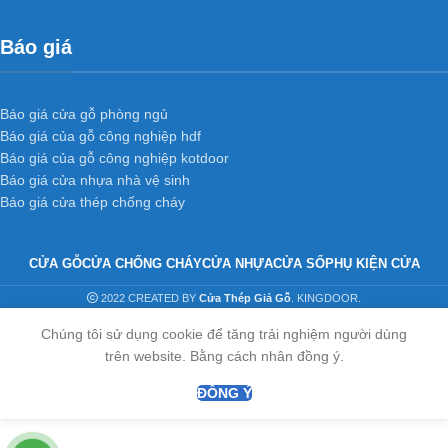
Khả năng chịu lực lớn hơn so với những cửa thông
Báo giá
thường khác.
Thiết kế độc đáo, tinh tế và sang trọng cho ngôi nhà thân
yêu của bạn.
Báo giá cửa gỗ phòng ngủ
Báo giá của gỗ công nghiệp hdf
Báo giá của gỗ công nghiệp kotdoor
Trọn bộ cửa nhựa ABS Hàn Quốc bao gồm:
cánh khung
Báo giá cửa nhựa nhà vệ sinh
bao
.
Báo giá cửa thép chống cháy
Kích thước chuẩn:
900 x 2.200 và 800 x 2100
(Hoặc theo
kích thước thực tế)
CỬA GỖ
CỬA CHỐNG CHÁY
CỬA NHỰA
CỬA SỔ
PHỤ KIỆN CỬA
2022 CREATED BY
Cửa Thép Giả Gỗ
. KINGDOOR.
Liên hệ ngay với chúng tôi để được tư vấn và hỗ trợ.
Chúng tôi sử dụng cookie để tăng trải nghiệm người dùng
trên website. Bằng cách nhân đồng ý.
ĐỒNG Ý