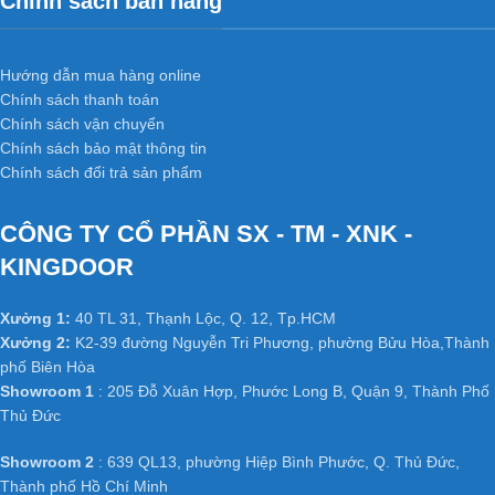
Chính sách bán hàng
Hướng dẫn mua hàng online
Chính sách thanh toán
Chính sách vận chuyển
Chính sách bảo mật thông tin
Chính sách đổi trả sản phẩm
Những ưu điểm của
Cửa nhựa abs
CÔNG TY CỔ PHẦN SX - TM - XNK -
hàn quốc
ksd.206-k1129
KINGDOOR
Xưởng 1:
40 TL 31, Thạnh Lộc, Q. 12, Tp.HCM
Cho dù độ ẩm có thay đổi lớp phủ ngoài cũng không bị
Xưởng 2:
K2-39 đường Nguyễn Tri Phương, phường Bửu Hòa,Thành
bong, cong vênh hay hư hại gì khác.
phố Biên Hòa
Được cấu tạo từ tấm nhựa tổng hợp, lõi thép tăng cường
Showroom 1
: 205 Đỗ Xuân Hợp, Phước Long B, Quận 9, Thành Phố
chống cong nên khả năng chịu nước tốt, chống mối mọt.
Thủ Đức
Màu sắc cửa , thiết kế giống với gỗ nên vẫn tạo được cảm
Showroom 2
: 639 QL13, phường Hiệp Bình Phước, Q. Thủ Đức,
giác như gỗ thật . Lớp màu dày 3mm chống trầy xước , dễ
Thành phố Hồ Chí Minh
lau chùi và không bị phai màu .