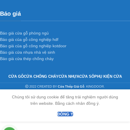
Khả năng chịu lực lớn hơn so với những cửa thông
Báo giá
thường khác.
Thiết kế độc đáo, tinh tế và sang trọng cho ngôi nhà thân
yêu của bạn.
Báo giá cửa gỗ phòng ngủ
Báo giá của gỗ công nghiệp hdf
Báo giá của gỗ công nghiệp kotdoor
Trọn bộ cửa nhựa ABS Hàn Quốc bao gồm:
cánh khung
Báo giá cửa nhựa nhà vệ sinh
bao
.
Báo giá cửa thép chống cháy
Kích thước chuẩn:
900 x 2.200 và 800 x 2100
(Hoặc theo
kích thước thực tế)
CỬA GỖ
CỬA CHỐNG CHÁY
CỬA NHỰA
CỬA SỔ
PHỤ KIỆN CỬA
2022 CREATED BY
Cửa Thép Giả Gỗ
. KINGDOOR.
Liên hệ ngay với chúng tôi để được tư vấn và hỗ trợ.
Chúng tôi sử dụng cookie để tăng trải nghiệm người dùng
trên website. Bằng cách nhân đồng ý.
ĐỒNG Ý