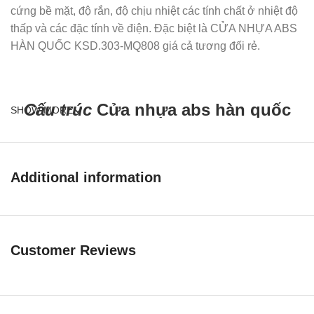
cứng bề mặt, độ rắn, độ chịu nhiệt các tính chất ở nhiệt độ
thấp và các đặc tính về điện. Đặc biệt là CỬA NHỰA ABS
HÀN QUỐC KSD.303-MQ808 giá cả tương đối rẻ.
Cấu trúc
Cửa nhựa abs hàn quốc
SHOW MORE
ksd.303-mq808
cấu tạo 5 Lớp
Additional information
Hai lớp ngoài là DeCo-Sheet nhựa thông hợp tính. Cho bề
mặt giống như vân gỗ thật và không hút ẩm.
Customer Reviews
Hai lớp trong là ABS Sheet. Loại nhựa đặc biệt
(Acrylonitrile Butadiene Styrene) có khả năng chống cháy
tốt.
Lớp giữa có gỗ PVC giãn nở được ép xung quanh cánh