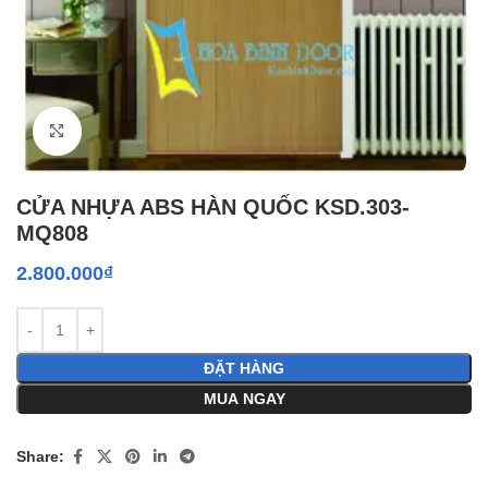
Click to enlarge
CỬA NHỰA ABS HÀN QUỐC KSD.303-
MQ808
2.800.000
₫
ĐẶT HÀNG
MUA NGAY
Share: