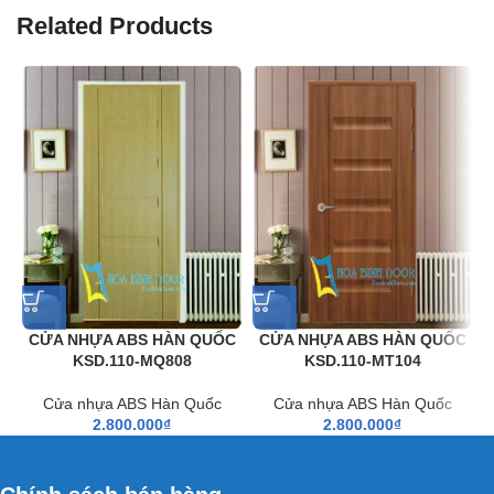
để tạo độ vững chắc và bắt khoá. Tiếp theo là LVL gỗ cứng
Related Products
được sếp thành nhiều lớp nhằm hạn chế tối đa việc giãn
nở và cong vênh. Cuối cùng là Honey-Comb được gia cố
ở giữa nhằm tối đa việc cách nhiệt và cách âm. Các lớp
trên được liên kết với nhau bằng loại keo đặc biệt và được
ép bằng máy ép thuỷ lực 7 tấn trong thời gian 10h, tạo ra
cánh cửa dày 39mm, chắc chắn, không cong vênh…
CỬA NHỰA ABS HÀN QUỐC
CỬA NHỰA ABS HÀN QUỐC
KSD.110-MQ808
KSD.110-MT104
Cửa nhựa ABS Hàn Quốc
Cửa nhựa ABS Hàn Quốc
2.800.000
₫
2.800.000
₫