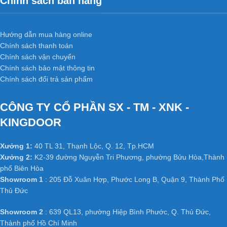
Chính sách bán hàng
Hướng dẫn mua hàng online
Chính sách thanh toán
Chính sách vận chuyển
Chính sách bảo mật thông tin
Chính sách đổi trả sản phẩm
Những ưu điểm của
Cửa nhựa abs
CÔNG TY CỔ PHẦN SX - TM - XNK -
hàn quốc
ksd.303-mq808
KINGDOOR
Xưởng 1:
40 TL 31, Thạnh Lộc, Q. 12, Tp.HCM
Cho dù độ ẩm có thay đổi lớp phủ ngoài cũng không bị
Xưởng 2:
K2-39 đường Nguyễn Tri Phương, phường Bửu Hòa,Thành
bong, cong vênh hay hư hại gì khác.
phố Biên Hòa
Được cấu tạo từ tấm nhựa tổng hợp, lõi thép tăng cường
Showroom 1
: 205 Đỗ Xuân Hợp, Phước Long B, Quận 9, Thành Phố
chống cong nên khả năng chịu nước tốt, chống mối mọt.
Thủ Đức
Màu sắc cửa , thiết kế giống với gỗ nên vẫn tạo được cảm
Showroom 2
: 639 QL13, phường Hiệp Bình Phước, Q. Thủ Đức,
giác như gỗ thật . Lớp màu dày 3mm chống trầy xước , dễ
Thành phố Hồ Chí Minh
lau chùi và không bị phai màu .