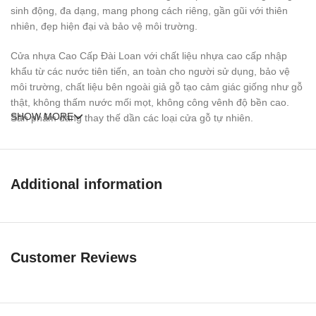
sinh động, đa dạng, mang phong cách riêng, gần gũi với thiên
nhiên, đẹp hiện đại và bảo vệ môi trường.
Cửa nhựa Cao Cấp Đài Loan với chất liệu nhựa cao cấp nhập
khẩu từ các nước tiên tiến, an toàn cho người sử dụng, bảo vệ
môi trường, chất liệu bên ngoài giả gỗ tạo cảm giác giống như gỗ
thật, không thấm nước mối mọt, không công vênh độ bền cao.
SHOW MORE
Sản phẩm đang thay thế dần các loại cửa gỗ tự nhiên.
Ưu điểm của
Cửa nhựa đài loan
kd.ng-c23
Additional information
so với loại khác
Customer Reviews
Chịu nước, chịu ẩm và các chất thải nên có độ bền cao.
Lớp màu dày chống cào xước, dễ lau chùi và không bị phai màu