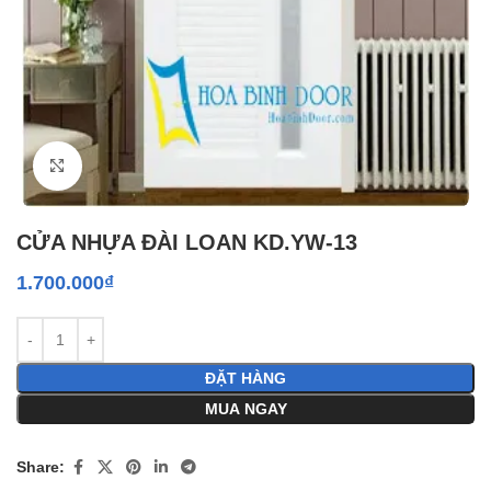
Click to enlarge
CỬA NHỰA ĐÀI LOAN KD.YW-13
1.700.000
₫
ĐẶT HÀNG
MUA NGAY
Share: