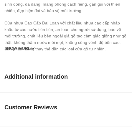
sinh động, đa dạng, mang phong cách riêng, gần gũi với thiên
nhiên, đẹp hiện đại và bảo vệ môi trường.
Cửa nhựa Cao Cấp Đài Loan với chất liệu nhựa cao cấp nhập
khẩu từ các nước tiên tiến, an toàn cho người sử dụng, bảo vệ
môi trường, chất liệu bên ngoài giả gỗ tạo cảm giác giống như gỗ
thật, không thấm nước mối mọt, không công vênh độ bền cao.
SHOW MORE
Sản phẩm đang thay thế dần các loại cửa gỗ tự nhiên.
Ưu điểm của
Cửa nhựa đài loan
kd.yw-13
Additional information
so với loại khác
Customer Reviews
Chịu nước, chịu ẩm và các chất thải nên có độ bền cao.
Lớp màu dày chống cào xước, dễ lau chùi và không bị phai màu