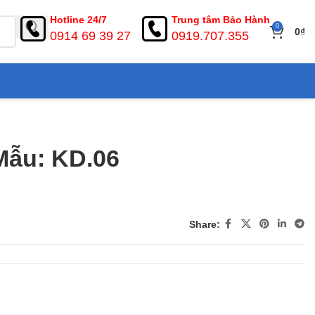
Hotline 24/7
Trung tâm Bảo Hành
0
0
₫
0914 69 39 27
0919.707.355
Mẫu: KD.06
Share: