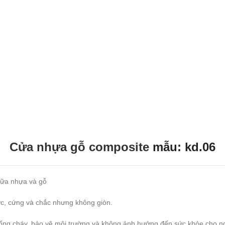
Cửa nhựa gỗ composite
mẫu: kd.06
iữa nhựa và gỗ
ớc, cứng và chắc nhưng không giòn.
hống cháy, bảo vệ môi trường và không ảnh hưởng đến sức khỏe cho n