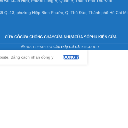
05 Đỗ Xuân Hợp, Phước Long B, Quận 9, Thành Phố Thủ Đức
39 QL13, phường Hiệp Bình Phước, Q. Thủ Đức, Thành phố Hồ Chí Mi
CỬA GỖ
CỬA CHỐNG CHÁY
CỬA NHỰA
CỬA SỔ
PHỤ KIỆN CỬA
2022 CREATED BY
Cửa Thép Giả Gỗ
. KINGDOOR.
bsite. Bằng cách nhân đồng ý.
ĐỒNG Ý