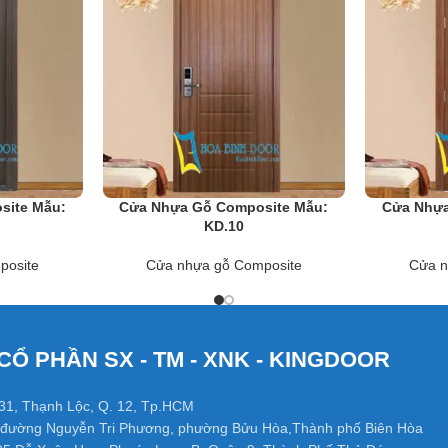
àm tấc cả các loại cửa nhà vệ sinh thông phòng, cửa văn phòng trong 
 đã và đang dần phát triển mạnh ở Việt Nam.
site Mẫu:
Cửa Nhựa Gỗ Composite Mẫu:
Cửa Nhựa
KD.10
posite
Cửa nhựa gỗ Composite
Cửa n
CỔ PHẦN SX - TM - XNK - KINGDOOR
31, Thạnh Lộc, Q. 12, Tp.HCM
đường Nguyễn Tri Phương, phường Bửu Hòa,Thành phố Biên Hòa