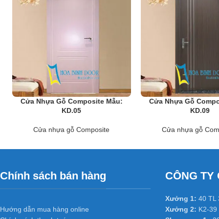
Do bản chất vật liệu bằng nhựa không bị thấm nước hư nên có thể l
phố ở các nước tiên tiến như Mỹ, Hàn Quốc, Nhật Bản… và đặc biệt
Cửa Nhựa Gỗ Composite Mẫu:
Cửa Nhựa Gỗ Compo
KD.05
KD.09
Cửa nhựa gỗ Composite
Cửa nhựa gỗ Com
Chính sách bán hàng
CÔNG TY 
Xưởng 1:
40 TL 
Hướng dẫn mua hàng online
Xưởng 2:
K2-39 