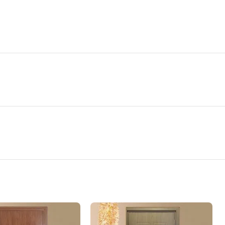
kd.06
g công trình