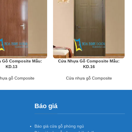
các công trình công nghiệp và dân dụng như chung cư, Biệt thự, nhà
 Gỗ Composite Mẫu:
Cửa Nhựa Gỗ Composite Mẫu:
KD.13
KD.16
hựa gỗ Composite
Cửa nhựa gỗ Composite
Báo giá
Báo giá cửa gỗ phòng ngủ