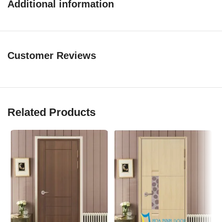
Additional information
Cấu tạo
cửa nhựa gỗ Sung Yu
Quy cách:
Customer Reviews
Kích thước phủ bì (800 x 2100 / 900 x 2.200)mm hoặc gia
công theo kích thước thực tế tại
công trình.
Khung bao chuẩn (55 x 100)mm (Làm bằng nhựa gỗ)
Related Products
Dày cánh : 40 mm
Cấu tạo của
cửa nhựa gỗ Sung Yu
:
Tấm cửa được làm từ bột gỗ xay mịn với hạt nhựa PVC.
Keo chuyên dụng trộn lẫn đều với nhau dưới nhiệt độ và áp suất
cao.