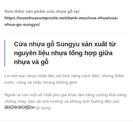
Xem thêm sản phẩm cửa nhựa gỗ tại:
https://cuanhuacomposite.net/danh-muc/cua-nhua/cua-
nhua-go-sungyu/
Cửa nhựa gỗ Sungyu
sản xuất từ
nguyên liệu nhựa tổng hợp giữa
nhựa và gỗ
Là một loại nhựa nhiệt dẻo với khả năng cách điện, không thấm
nước, cứng và chắc nhưng không giòn.
Ngoài ra còn một số chất phụ gia khác làm tăng cường khả năng
chống cháy, bảo vệ môi trường và không ảnh hưởng đến sức
SHOW MORE
khỏe cho người sử dụng.
Nhà phân phối chính thức nhất của cửa Sungyu tại Việt Nam có
các đơn vị như : Kingdoor, Hoabinhdoor…