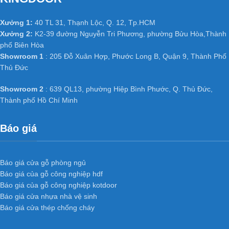
Màu sắc cửa thiết kế giống với gỗ nên vẫn tạo được cảm
Xưởng 1:
40 TL 31, Thạnh Lộc, Q. 12, Tp.HCM
giác như gỗ thật.
Xưởng 2:
K2-39 đường Nguyễn Tri Phương, phường Bửu Hòa,Thành
phố Biên Hòa
Lớp da/ sơn giả gỗ dễ lau chùi.
Showroom 1
: 205 Đỗ Xuân Hợp, Phước Long B, Quận 9, Thành Phố
Thủ Đức
Cách âm cách nhiệt tốt, độ bền cao.
Showroom 2
: 639 QL13, phường Hiệp Bình Phước, Q. Thủ Đức,
Nhẹ nhàng, đóng mở êm
Thành phố Hồ Chí Minh
Báo giá
Ứng dụng cửa
nhựa gỗ
Sungyu
trong công trình
Báo giá cửa gỗ phòng ngủ
Báo giá của gỗ công nghiệp hdf
Báo giá của gỗ công nghiệp kotdoor
Báo giá cửa nhựa nhà vệ sinh
Do bản chất vật liệu bằng nhựa không bị thấm nước hư nên có
Báo giá cửa thép chống cháy
thể làm tấc cả các loại cửa nhà vệ sinh thông phòng, cửa văn
phòng trong các công trình công nghiệp và dân dụng như chung