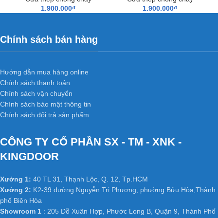
1.900.000
₫
1.900.000
₫
Bề mặt định hình là gỗ ép nhân tạo nên có thể làm nhiều mẫu và
đa dạng và có thể ép nhiều vân gỗ đẹp và quý hiếm theo thị hiếu
Chính sách bán hàng
người tiêu dùng tùy từng thời điểm.
+ Đa dạng màu sắc của cửa gỗ công
Hướng dẫn mua hàng online
nghiệp MDF phủ PVC
:
Chính sách thanh toán
Chính sách vận chuyển
Do bề mặt là lớp PVC tạo đa dạng mẫu phù hợp với thiết kế nội
Chính sách bảo mật thông tin
thất.
Chính sách đổi trả sản phẩm
+ Độ ổn định cao của cửa gỗ công
CÔNG TY CỔ PHẦN SX - TM - XNK -
nghiệp MDF phủ PVC
:
KINGDOOR
Không bị cong vênh, co ngót do kết cấu đã được triệt tiêu thớ gỗ
Xưởng 1:
40 TL 31, Thạnh Lộc, Q. 12, Tp.HCM
và không bị hiện tượng hở các mối ghép dưới tác động thời tiết.
Xưởng 2:
K2-39 đường Nguyễn Tri Phương, phường Bửu Hòa,Thành
phố Biên Hòa
+ Cách âm cách nhiệt tốt của cửa gỗ
Showroom 1
: 205 Đỗ Xuân Hợp, Phước Long B, Quận 9, Thành Phố