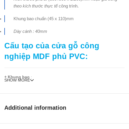
theo kích thước thực tế
công trình.
Khung bao chuẩn (45 x 110)mm
Dày cánh : 40mm
Cấu tạo của
cửa gỗ công
nghiệp MDF phủ PVC
:
+ Khung bao
:
SHOW MORE
Làm bằng gỗ ghép phủ Mdf Melamine
+ Cấu tạo cánh
:
Additional information
Khung xương cánh được làm bằng gỗ thông new zealand đã qua
xử lý, ở hai mặt khung xương được ép bằng hai tấm da gỗ công
nghiệp MDF phủ PVC hoàn thiện bề mặt, ).
MDF
là viết tắt của từ