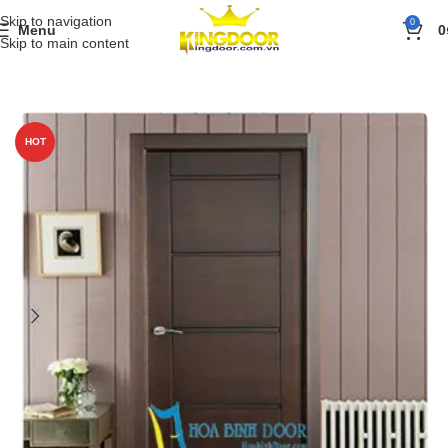
Skip to navigation
0
Menu
0
Skip to main content
Trang chủ
»
Sản phẩm
»
BÁO GIÁ
»
Giá cửa công nghiệp MDF PVC –
HOT