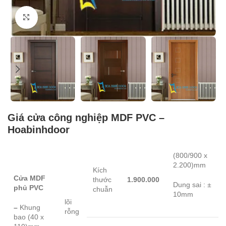
Click to enlarge
Giá cửa công nghiệp MDF PVC –
Hoabinhdoor
(800/900 x
2.200)mm
Kích
Cửa MDF
thước
1.900.000
Dung sai : ±
phủ PVC
chuẫn
10mm
lõi
–
Khung
rỗng
bao (40 x