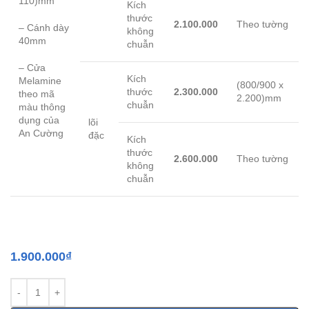
110)mm
Kích
thước
2.100.000
Theo tường
– Cánh dày
không
40mm
chuẫn
– Cửa
Kích
Melamine
(800/900 x
thước
2.300.000
theo mã
2.200)mm
chuẫn
màu thông
dụng của
lõi
An Cường
đặc
Kích
thước
2.600.000
Theo tường
không
chuẫn
1.900.000
₫