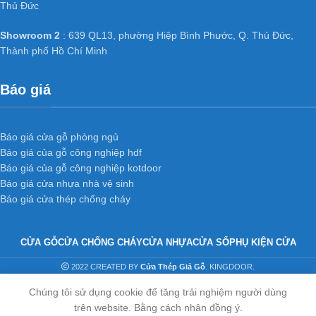
công nghiệp MDF phủ PVC
:
Thủ Đức
Showroom 2
: 639 QL13, phường Hiệp Bình Phước, Q. Thủ Đức,
Khoảng trống do khung xương tạo ra nên có phần cách âm, cách
Thành phố Hồ Chí Minh
nhiệt. Cánh cửa nhẹ, tránh được tình trạng xệ bản lề và giảm tải
trọng công trình.
Báo giá
Ứng dụng
cửa gỗ công ngiệp
MDF phủ PVC
trong nội thất
Báo giá cửa gỗ phòng ngủ
Báo giá của gỗ công nghiệp hdf
Báo giá của gỗ công nghiệp kotdoor
Cửa gỗ công nghiệp MDF phủ PVC
thay thế ngoạn mục thói quen
Báo giá cửa nhựa nhà vệ sinh
sử dụng gỗ tự nhiên để làm các loại cửa như cửa thông phòng,
Báo giá cửa thép chống cháy
cửa văn phòng trong các công trình công nghiệp và dân dụng
như chung cư, Biệt thự, nhà phố ở các nước tiên tiến như Mỹ,
Hàn Quốc, Nhật Bản…
CỬA GỖ
CỬA CHỐNG CHÁY
CỬA NHỰA
CỬA SỔ
PHỤ KIỆN CỬA
2022 CREATED BY
Cửa Thép Giả Gỗ
. KINGDOOR.
»»» Liên hệ:
0917103355
để được tư vấn và báo giá
cửa gỗ
công nghiệp MDFVeneer
nhanh nhất.
Chúng tôi sử dụng cookie để tăng trải nghiệm người dùng
trên website. Bằng cách nhân đồng ý.