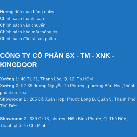
Không bị cong vênh, co ngót do kết cấu đã được triệt tiêu thớ gỗ
và không bị hiện tượng hở các mối ghép dưới tác động thời tiết,
Hướng dẫn mua hàng online
thay đổi nhiệt độ và có khả năng chống mối mọt cao.
Chính sách thanh toán
Chính sách vận chuyển
+ Cách âm cách nhiệt tốt
:
Chính sách bảo mật thông tin
Chính sách đổi trả sản phẩm
Do kết cấu khung xương tạo ra nên có phần cách âm, cách
nhiệt. Cánh cửa nhẹ, tránh được tình trạng xệ bản lề và giảm tải
CÔNG TY CỔ PHẦN SX - TM - XNK -
trọng công trình.
KINGDOOR
Ứng dụng
cửa gỗ MDF
Xưởng 1:
40 TL 31, Thạnh Lộc, Q. 12, Tp.HCM
Melamine
trong nội thất:
Xưởng 2:
K2-39 đường Nguyễn Tri Phương, phường Bửu Hòa,Thành
phố Biên Hòa
Cửa gỗ công nghiệp MDF Melamine
thay thế thói quen sử
Showroom 1
: 205 Đỗ Xuân Hợp, Phước Long B, Quận 9, Thành Phố
dụng gỗ tự nhiên để làm các loại cửa như cửa thông phòng, cửa
Thủ Đức
văn phòng trong các công trình công nghiệp và dân dụng như
chung cư, Biệt thự, nhà phố ở các nước tiên tiến như Mỹ, Hàn
Showroom 2
: 639 QL13, phường Hiệp Bình Phước, Q. Thủ Đức,
Quốc, Nhật Bản…
Thành phố Hồ Chí Minh
HỆ THỐNG XƯỞNG SẢN XUẤT