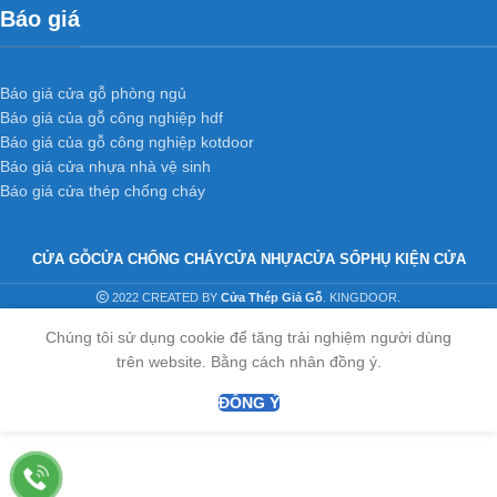
Báo giá
Xưởng 1 :
35/T2 Vườn Lài, P. An Phú Đông, Q. 12,
Tp.HCM
Xưởng 2 :
Số 361 TX25, Phường Thạnh Xuân, Q12, TP.
Báo giá cửa gỗ phòng ngủ
HCM.
Báo giá của gỗ công nghiệp hdf
Xưởng 3 :
K2-39, Tổ 48, KP 3, Nguyễn Tri Phương,
Báo giá của gỗ công nghiệp kotdoor
Phường Bửu Hòa, Thành phố Biên Hoà, Tỉnh Đồng Nai
Báo giá cửa nhựa nhà vệ sinh
Báo giá cửa thép chống cháy
Web:
cuanhuacomposite.net
–
kingdoor.com.vn
–
hoabinhdoor.com
Email : dongpham.hoabinhdoor@gmail.com
CỬA GỖ
CỬA CHỐNG CHÁY
CỬA NHỰA
CỬA SỔ
PHỤ KIỆN CỬA
2022 CREATED BY
Cửa Thép Giả Gỗ
. KINGDOOR.
Chúng tôi sử dụng cookie để tăng trải nghiệm người dùng
trên website. Bằng cách nhân đồng ý.
ĐỒNG Ý