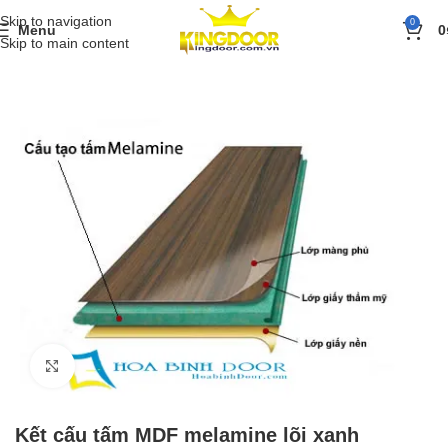
Skip to navigation
0
Menu
0
Skip to main content
Trang chủ
»
Sản phẩm
»
Cửa gỗ
»
Cửa gỗ MDF Melamine
»
Kết cấu 
Click to enlarge
Kết cấu tấm MDF melamine lõi xanh