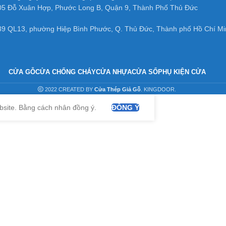
05 Đỗ Xuân Hợp, Phước Long B, Quận 9, Thành Phố Thủ Đức
39 QL13, phường Hiệp Bình Phước, Q. Thủ Đức, Thành phố Hồ Chí Mi
CỬA GỖ
CỬA CHỐNG CHÁY
CỬA NHỰA
CỬA SỔ
PHỤ KIỆN CỬA
2022 CREATED BY
Cửa Thép Giả Gỗ
. KINGDOOR.
bsite. Bằng cách nhân đồng ý.
ĐỒNG Ý