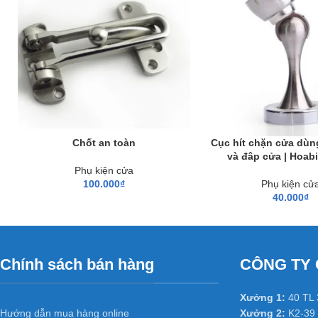
Sh
Show
Chốt an toàn
Cục hít chặn cửa dùn
và đâp cửa | Hoab
Phụ kiện cửa
100.000
₫
Phụ kiện cử
40.000
₫
Chính sách bán hàng
CÔNG TY 
Xưởng 1:
40 TL 
Hướng dẫn mua hàng online
Xưởng 2:
K2-39 