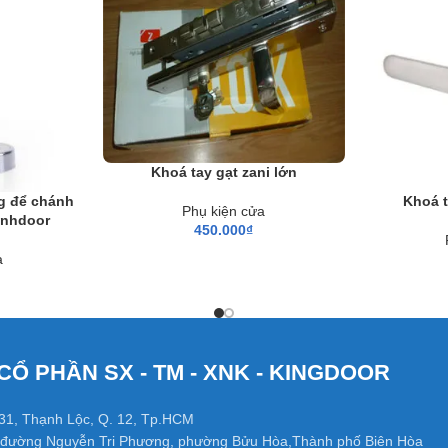
owroom : 297 Bạch Đằng, P.15, Quận. Bình Thạnh, TP. Hồ Chí Mi
room :
602
Kinh Dương Vương, P. An Lạc, Quận Bình Tân Hồ Chí
Showroom :
731 Lê Hồng phong, P. Phước Long, TP. Nha Trang.
Khoá tay gạt zani lớn
g để chánh
Khoá t
Phụ kiện cửa
inhdoor
450.000
₫
a
CỔ PHẦN SX - TM - XNK - KINGDOOR
31, Thạnh Lộc, Q. 12, Tp.HCM
đường Nguyễn Tri Phương, phường Bửu Hòa,Thành phố Biên Hòa