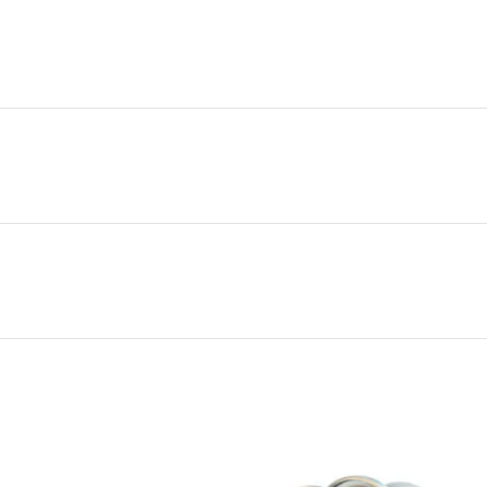
 NHẤT HIỆN NAY
t Hiện Nay
 TÂY )
 ( TÂY )
 NHÁNH NHA TRANG:
hí Minh.