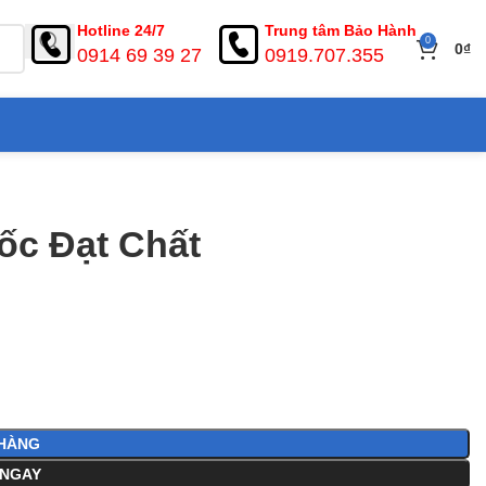
Hotline 24/7
Trung tâm Bảo Hành
0
0
₫
0914 69 39 27
0919.707.355
ốc Đạt Chất
HÀNG
NGAY