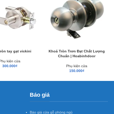
nh.
 Minh
ròn tay gạt vickini
Khoá Tròn Trơn Đạt Chất Lượng
Chuẩn | Hoabinhdoor
Phụ kiện cửa
300.000
₫
Phụ kiện cửa
150.000
₫
Báo giá
Báo giá cửa gỗ phòng ngủ