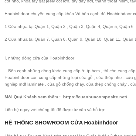
cốt nhỏ, khóa tay gạt jeely cốt lớn, tay đẩy hơi, thanh thoát hiểm, ta
Hoabinhdoor chuyên cung cấp khóa Và bên cạnh đó Hoabinhdoor cò
1 Cửa nhựa tại Quận 1, Quận 2 , Quận 3, Quận 4, Quận 5, Quận 6
2 Cửa nhựa tại Quận 7, Quận 8, Quận 9, Quận 10, Quận 11, Quận 
I, những dòng cửa của Hoabinhdoor
– Bên cạnh những dòng khóa cung cấp ở tp.hcm , thì còn cung cấp
Hoabinhdoor còn cung cấp những loại cửa gỗ , cửa thép như : cửa 
nghiệp mdf laminate , cửa gỗ chống cháy, cửa thép chống cháy , cửa
Mời Quý Khách xem thêm :
https://cuanhuacomposite.net/
Liên hệ ngay với chúng tôi để được tư vấn và hỗ trợ.
HỆ THỐNG SHOWROOM CỬA Hoabinhdoor
Liên hệ tư vấn xem Khoá tròn tay gạt Hàn Quốc ở đâu ? theo hotline