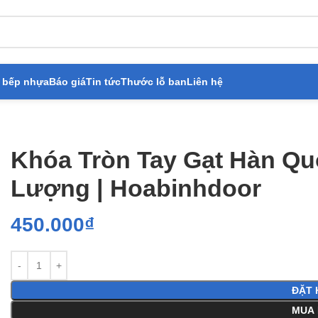
 bếp nhựa
Báo giá
Tin tức
Thước lỗ ban
Liên hệ
 Đạt Chất Lượng | Hoabinhdoor
Khóa Tròn Tay Gạt Hàn Qu
Lượng | Hoabinhdoor
450.000
₫
ĐẶT 
MUA 