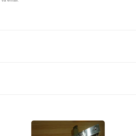
H HÀNG CÓ THỂ XEM THÊM: BÁO GIÁ CỬA GỖ CÔNG NGHIỆP MỚI
 HỖ TRỢ KHÁCH HÀNG 24/24: Báo Giá Cửa Nhựa Composite Mới Nhấ
51832 (TRÍ) —–
0367787877 ( HƯƠNG ) —— 0813112727 (
807 ( PHƯỚC ) —– 0979573023 ( BÍCH HOA ) —— 0965428528
Y MẪU CỬA NHỰA COMPOSITE TẠI HỒ CHÍ MINH VÀ CHI
Fanpage:
Cửa gỗ cửa nhựa cửa chống cháy hoabinhdoor
om :
586 Quốc Lộ 13, P. Hiệp Bình Phước, Quận Thủ Đức, TP. Hồ C