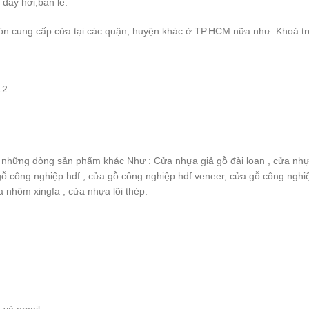
y đẩy hơi,bản lề.
n cung cấp cửa tại các quận, huyện khác ở TP.HCM nữa như :Khoá tr
12
 những dòng sản phẩm khác Như : Cửa nhựa giả gỗ đài loan , cửa nhựa
gỗ công nghiệp hdf , cửa gỗ công nghiệp hdf veneer, cửa gỗ công ngh
 nhôm xingfa , cửa nhựa lõi thép.
 và email: