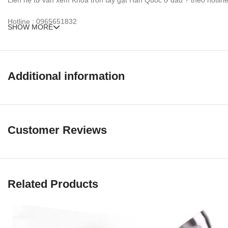
Hotline : 0965651832
SHOW MORE
Email : vantri.hoabinhdoor@gmail.com
NGOÀI RA KHÁC
Additional information
THÔNG TIN
Customer Reviews
09656
0902579
ĐỊA CHỈ TRƯNG BÀ
Related Products
Showro