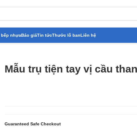
 bếp nhựa
Báo giá
Tin tức
Thước lỗ ban
Liên hệ
tiện tay vị cầu thang gỗ
Mẫu trụ tiện tay vị cầu tha
Guaranteed Safe Checkout