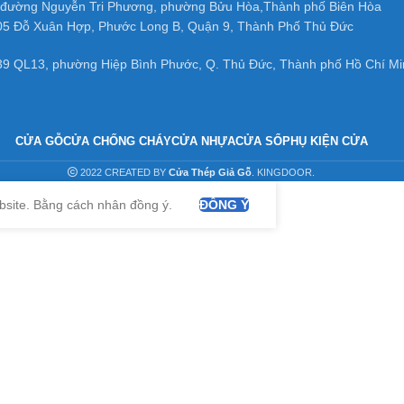
đường Nguyễn Tri Phương, phường Bửu Hòa,Thành phố Biên Hòa
05 Đỗ Xuân Hợp, Phước Long B, Quận 9, Thành Phố Thủ Đức
39 QL13, phường Hiệp Bình Phước, Q. Thủ Đức, Thành phố Hồ Chí Mi
CỬA GỖ
CỬA CHỐNG CHÁY
CỬA NHỰA
CỬA SỔ
PHỤ KIỆN CỬA
2022 CREATED BY
Cửa Thép Giả Gỗ
. KINGDOOR.
bsite. Bằng cách nhân đồng ý.
ĐỒNG Ý