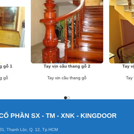
g gỗ 1
Tay vịn cầu thang gỗ 2
Tay v
ng gỗ
Tay vịn cầu thang gỗ
Tay 
CỔ PHẦN SX - TM - XNK - KINGDOOR
31, Thạnh Lộc, Q. 12, Tp.HCM