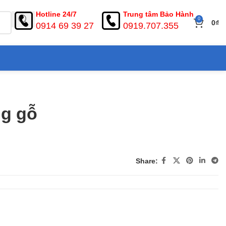
Hotline 24/7
Trung tâm Bảo Hành
0
0
₫
0914 69 39 27
0919.707.355
ng gỗ
Share: