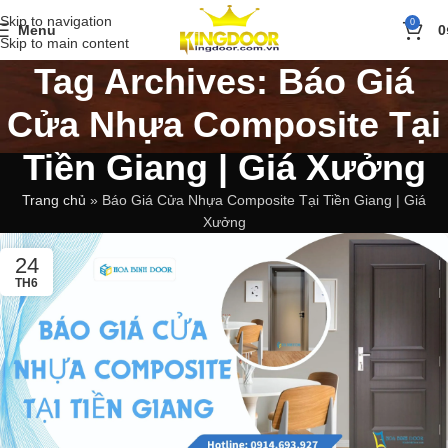
Skip to navigation
0
Menu
0
Skip to main content
Tag Archives: Báo Giá
Cửa Nhựa Composite Tại
Tiền Giang | Giá Xưởng
Trang chủ
»
Báo Giá Cửa Nhựa Composite Tại Tiền Giang | Giá
Xưởng
24
TH6