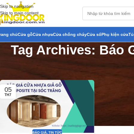
Skip to navigation
Skip to main content
rang chủ
Cửa gỗ
Cửa nhựa
Cửa chống cháy
Cửa sổ
Phụ kiện cửa
Tủ
Tag Archives: Báo 
05
TH7
BÁO GIÁ
,
TIN TỨC