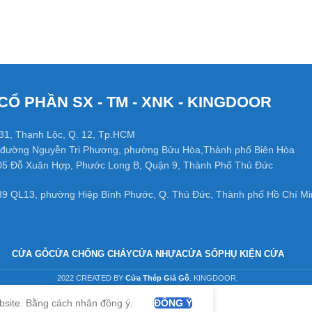
CỔ PHẦN SX - TM - XNK - KINGDOOR
31, Thạnh Lộc, Q. 12, Tp.HCM
đường Nguyễn Tri Phương, phường Bửu Hòa,Thành phố Biên Hòa
05 Đỗ Xuân Hợp, Phước Long B, Quận 9, Thành Phố Thủ Đức
39 QL13, phường Hiệp Bình Phước, Q. Thủ Đức, Thành phố Hồ Chí Mi
CỬA GỖ
CỬA CHỐNG CHÁY
CỬA NHỰA
CỬA SỔ
PHỤ KIỆN CỬA
2022 CREATED BY
Cửa Thép Giả Gỗ
. KINGDOOR.
bsite. Bằng cách nhân đồng ý.
ĐỒNG Ý