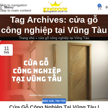
Skip to navigation
0
Menu
0
Skip to main content
Tag Archives: cửa gỗ
công nghiệp tại Vũng Tàu
Trang chủ
»
cửa gỗ công nghiệp tại Vũng Tàu
11
TH5
BÁO GIÁ
,
TIN TỨC
Cửa Gỗ Công Nghiệp Tại Vũng Tàu |