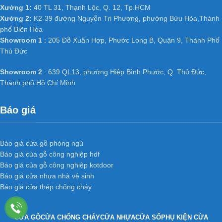
Xưởng 1:
40 TL 31, Thạnh Lộc, Q. 12, Tp.HCM
Xưởng 2:
K2-39 đường Nguyễn Tri Phương, phường Bửu Hòa,Thành
phố Biên Hòa
Showroom 1
: 205 Đỗ Xuân Hợp, Phước Long B, Quận 9, Thành Phố
Thủ Đức
Showroom 2
: 639 QL13, phường Hiệp Bình Phước, Q. Thủ Đức,
Thành phố Hồ Chí Minh
Báo giá
Báo giá cửa gỗ phòng ngủ
Báo giá của gỗ công nghiệp hdf
Báo giá của gỗ công nghiệp kotdoor
Báo giá cửa nhựa nhà vệ sinh
Báo giá cửa thép chống cháy
CỬA GỖ
CỬA CHỐNG CHÁY
CỬA NHỰA
CỬA SỔ
PHỤ KIỆN CỬA