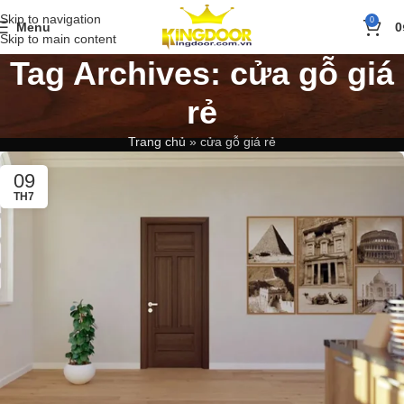
Skip to navigation
0
Menu
0
Skip to main content
Tag Archives: cửa gỗ giá
rẻ
Trang chủ
»
cửa gỗ giá rẻ
09
TH7