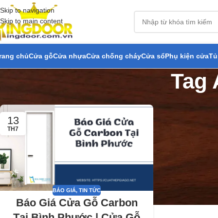
Skip to navigation
Skip to main content
rang chủ
Cửa gỗ
Cửa nhựa
Cửa chống cháy
Cửa sổ
Phụ kiện cửa
Tủ
Tag 
13
TH7
BÁO GIÁ
,
TIN TỨC
Báo Giá Cửa Gỗ Carbon
Tại Bình Phước | Cửa Gỗ