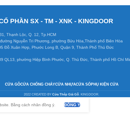
CỔ PHẦN SX - TM - XNK - KINGDOOR
31, Thạnh Lộc, Q. 12, Tp.HCM
đường Nguyễn Tri Phương, phường Bửu Hòa,Thành phố Biên Hòa
05 Đỗ Xuân Hợp, Phước Long B, Quận 9, Thành Phố Thủ Đức
39 QL13, phường Hiệp Bình Phước, Q. Thủ Đức, Thành phố Hồ Chí Mi
CỬA GỖ
CỬA CHỐNG CHÁY
CỬA NHỰA
CỬA SỔ
PHỤ KIỆN CỬA
2022 CREATED BY
Cửa Thép Giả Gỗ
. KINGDOOR.
bsite. Bằng cách nhân đồng ý.
ĐỒNG Ý