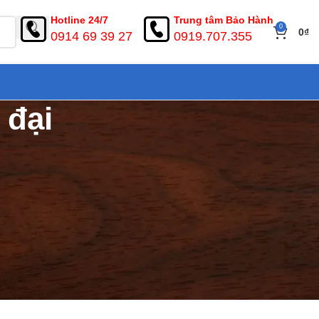
Hotline 24/7
Trung tâm Bảo Hành
0
0
₫
0914 69 39 27
0919.707.355
 đại