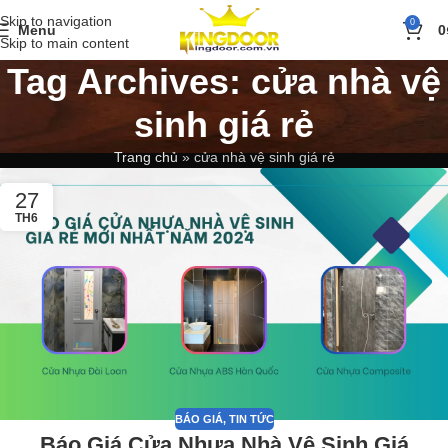
Skip to navigation
0
Menu
0
Skip to main content
Tag Archives: cửa nhà vệ
sinh giá rẻ
Trang chủ
»
cửa nhà vệ sinh giá rẻ
27
TH6
BÁO GIÁ
,
TIN TỨC
Báo Giá Cửa Nhựa Nhà Vệ Sinh Giá