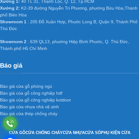
Xưởng 1:
40 TL 31, Thạnh Lộc, Q. 12, Tp.HCM
Xưởng 2:
K2-39 đường Nguyễn Tri Phương, phường Bửu Hòa,Thành
phố Biên Hòa
Showroom 1
: 205 Đỗ Xuân Hợp, Phước Long B, Quận 9, Thành Phố
Thủ Đức
Showroom 2
: 639 QL13, phường Hiệp Bình Phước, Q. Thủ Đức,
Thành phố Hồ Chí Minh
Báo giá
Báo giá cửa gỗ phòng ngủ
Báo giá của gỗ công nghiệp hdf
Báo giá của gỗ công nghiệp kotdoor
Báo giá cửa nhựa nhà vệ sinh
Báo giá cửa thép chống cháy
CỬA GỖ
CỬA CHỐNG CHÁY
CỬA NHỰA
CỬA SỔ
PHỤ KIỆN CỬA