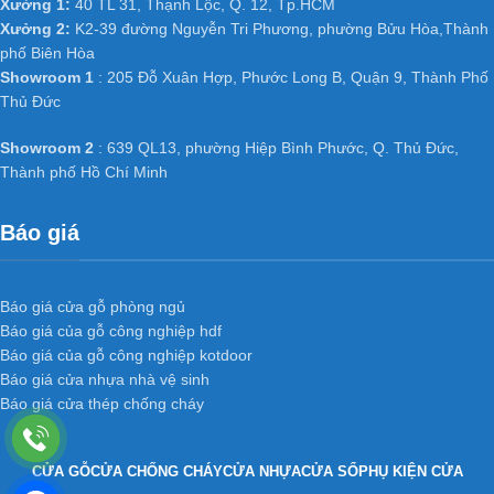
Xưởng 1:
40 TL 31, Thạnh Lộc, Q. 12, Tp.HCM
Xưởng 2:
K2-39 đường Nguyễn Tri Phương, phường Bửu Hòa,Thành
phố Biên Hòa
Showroom 1
: 205 Đỗ Xuân Hợp, Phước Long B, Quận 9, Thành Phố
Thủ Đức
Showroom 2
: 639 QL13, phường Hiệp Bình Phước, Q. Thủ Đức,
Thành phố Hồ Chí Minh
Báo giá
Báo giá cửa gỗ phòng ngủ
Báo giá của gỗ công nghiệp hdf
Báo giá của gỗ công nghiệp kotdoor
Báo giá cửa nhựa nhà vệ sinh
Báo giá cửa thép chống cháy
CỬA GỖ
CỬA CHỐNG CHÁY
CỬA NHỰA
CỬA SỔ
PHỤ KIỆN CỬA