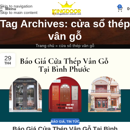
Skip to navigation
0
Menu
0
Skip to main content
Tag Archives: cửa sổ thép
vân gỗ
Trang chủ
»
cửa sổ thép vân gỗ
29
TH4
BÁO GIÁ
,
TIN TỨC
Báo Giá Cửa Thép Vân Gỗ Tại Bình