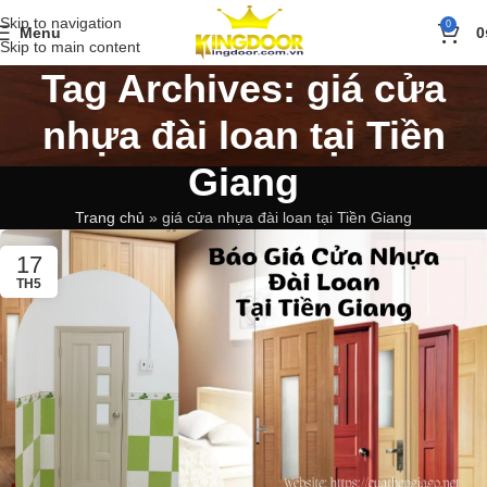
Skip to navigation
0
Menu
0
Skip to main content
Tag Archives: giá cửa
nhựa đài loan tại Tiền
Giang
Trang chủ
»
giá cửa nhựa đài loan tại Tiền Giang
17
TH5