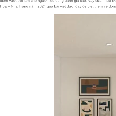
điểm vượt trội làm cho người tiêu dùng đánh giá cao. Vậy cửa nhựa Đ
Hòa – Nha Trang năm 2024 qua bài viết dưới đây để biết thêm về dòn