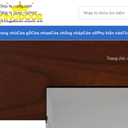
Skip to navigation
Skip to main content
rang chủ
Cửa gỗ
Cửa nhựa
Cửa chống cháy
Cửa sổ
Phụ kiện cửa
Tủ
Trang chủ
Báo Giá Cửa Nhự