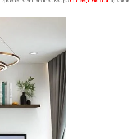
ơn vị hoabinhdoor tham khảo Báo giá
Cửa Nhựa Đài Loan
tại Khánh