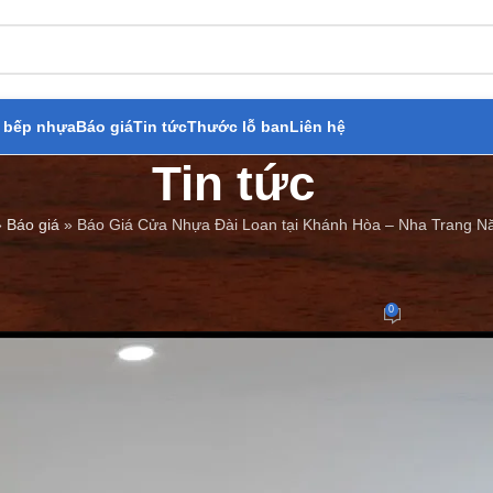
 bếp nhựa
Báo giá
Tin tức
Thước lỗ ban
Liên hệ
Tin tức
»
Báo giá
»
Báo Giá Cửa Nhựa Đài Loan tại Khánh Hòa – Nha Trang 
BÁO GIÁ
,
TIN TỨC
a Đài Loan tại Khánh Hòa – Nha
0
Đăng bởi
Cửa Thép Giả Gỗ
On 23/03/2024