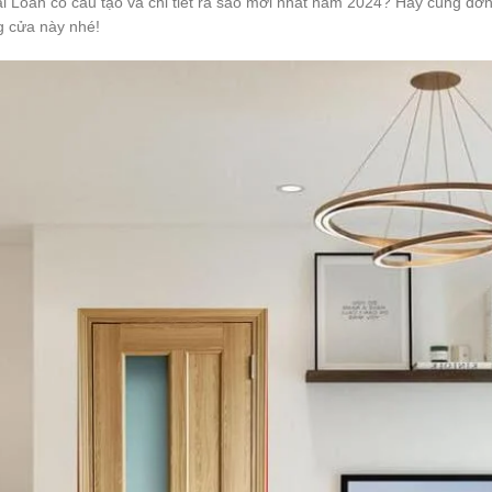
ài Loan có cấu tạo và chi tiết ra sao mới nhất năm 2024? Hãy cùng đ
g cửa này nhé!