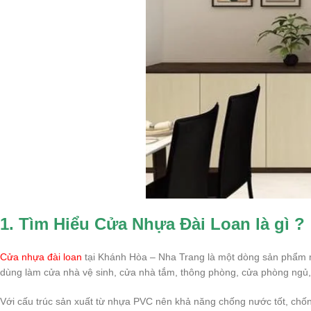
1. Tìm Hiểu Cửa Nhựa Đài Loan là gì ?
Cửa nhựa đài loan
tại Khánh Hòa – Nha Trang là một dòng sản phẩm m
dùng làm cửa nhà vệ sinh, cửa nhà tắm, thông phòng, cửa phòng ngủ,
Với cấu trúc sản xuất từ nhựa PVC nên khả năng chống nước tốt, chố