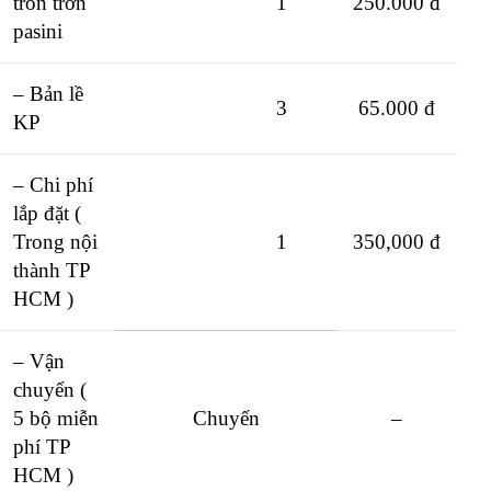
tròn trơn
1
250.000 đ
pasini
– Bản lề
3
65.000 đ
KP
– Chi phí
lắp đặt (
Trong nội
1
350,000 đ
thành TP
HCM )
– Vận
chuyển (
5 bộ miễn
Chuyến
–
phí TP
HCM )