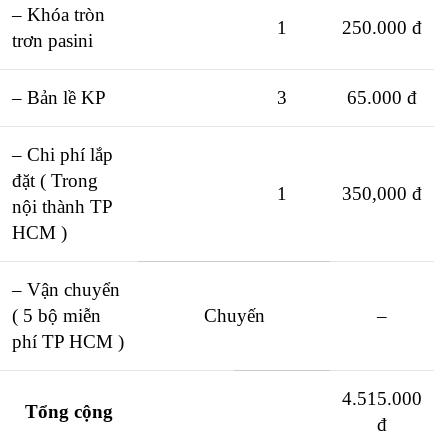
– Khóa tròn
1
250.000 đ
trơn pasini
– Bản lề KP
3
65.000 đ
– Chi phí lắp
đặt ( Trong
1
350,000 đ
nội thành TP
HCM )
– Vận chuyển
( 5 bộ miễn
Chuyến
–
phí TP HCM )
4.515.000
Tổng cộng
đ