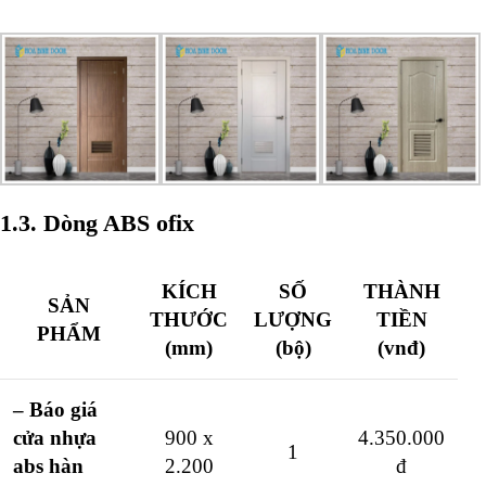
1.3. Dòng ABS ofix
KÍCH
SỐ
THÀNH
SẢN
THƯỚC
LƯỢNG
TIỀN
PHẨM
(mm)
(bộ)
(vnđ)
– Báo giá
cửa nhựa
900 x
4.350.000
1
abs hàn
2.200
đ