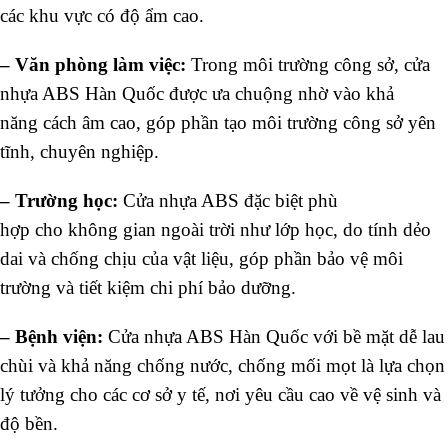
các khu vực có độ ẩm cao.
–
Văn phòng làm việc:
Trong
môi trường
công sở
, cửa
nhựa ABS Hàn Quốc được ưa chuộng nhờ vào
khả
năng
cách âm
cao
,
góp phần
tạo
môi trường
công sở
yên
tĩnh, chuyên nghiệp.
–
Trường học:
Cửa nhựa ABS
đặc biệt
phù
hợp
cho
không gian
ngoài trời
như
lớp học
,
do
tính
dẻo
dai
và
chống
chịu của
vật liệu
,
góp phần
bảo vệ
môi
trường
và
tiết kiệm
chi phí
bảo dưỡng
.
–
Bệnh viện:
Cửa nhựa ABS Hàn Quốc
với bề mặt dễ lau
chùi và khả năng chống nước, chống mối mọt là lựa chọn
lý tưởng cho các cơ sở y tế, nơi yêu cầu cao về vệ sinh và
độ bền.