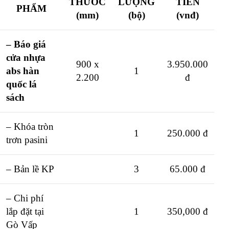
THƯỚC
LƯỢNG
TIỀN
PHẨM
(mm)
(bộ)
(vnđ)
– Báo giá
cửa nhựa
900 x
3.950.000
abs hàn
1
2.200
đ
quốc lá
sách
– Khóa tròn
1
250.000 đ
trơn pasini
– Bản lề KP
3
65.000 đ
– Chi phí
lắp đặt tại
1
350,000 đ
Gò Vấp