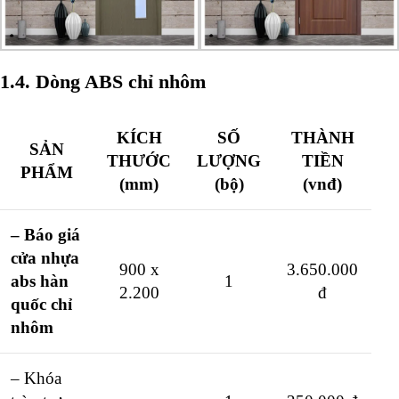
1.4. Dòng ABS chỉ nhôm
KÍCH
SỐ
THÀNH
SẢN
THƯỚC
LƯỢNG
TIỀN
PHẨM
(mm)
(bộ)
(vnđ)
– Báo giá
cửa nhựa
900 x
3.650.000
abs hàn
1
2.200
đ
quốc chỉ
nhôm
– Khóa