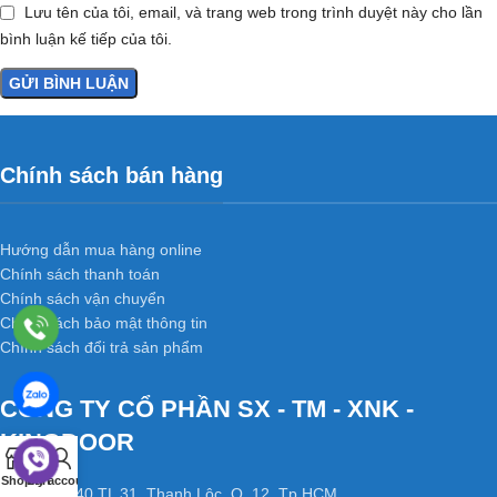
Lưu tên của tôi, email, và trang web trong trình duyệt này cho lần
bình luận kế tiếp của tôi.
Chính sách bán hàng
Hướng dẫn mua hàng online
Chính sách thanh toán
Chính sách vận chuyển
Chính sách bảo mật thông tin
Chính sách đổi trả sản phẩm
CÔNG TY CỔ PHẦN SX - TM - XNK -
KINGDOOR
0
Shop
Cart
My account
Xưởng 1:
40 TL 31, Thạnh Lộc, Q. 12, Tp.HCM