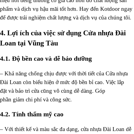
hiệu nổi tiếng thường có giá cao hơn do chất lượng sản
phẩm và dịch vụ hậu mãi tốt hơn. Hay đến Kotdoor ngay
để được trải nghiệm chất lượng và dịch vụ của chúng tôi.
4. Lợi ích của việc sử dụng Cửa nhựa Đài
Loan tại Vũng Tàu
4.1. Độ bền cao và dễ bảo dưỡng
–
Khả năng chống chịu
được
với
thời tiết
của Cửa nhựa
Đài Loan
còn
biểu hiện
ở
mức độ
bền bỉ
cao. Việc
lắp
đặt
và
bảo trì
cửa cũng
vô cùng
dễ dàng.
G
óp
phần
giảm
chi phí
và
công sức
.
4.2. Tính thẩm mỹ cao
–
Với thiết kế và màu sắc đa dạng, cửa nhựa Đài Loan dễ