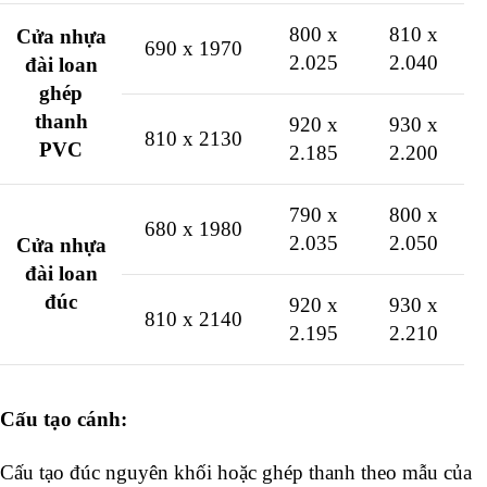
800 x
810 x
Cửa nhựa
690 x 1970
2.025
2.040
đài loan
ghép
thanh
920 x
930 x
810 x 2130
PVC
2.185
2.200
790 x
800 x
680 x 1980
2.035
2.050
Cửa nhựa
đài loan
đúc
920 x
930 x
810 x 2140
2.195
2.210
Cấu tạo cánh:
Cấu tạo đúc nguyên khối hoặc ghép thanh theo mẫu của