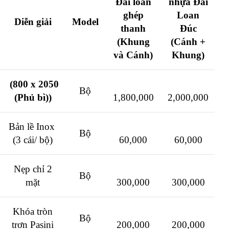
Đài loan
nhựa Đài
ghép
Loan
Diễn
giải
Model
thanh
Đúc
(Khung
(Cánh +
và Cánh)
Khung)
(800 x 2050
Bộ
(Phủ bì))
1,800,000
2,000,000
Bản lề Inox
Bộ
(3 cái/ bộ)
60,000
60,000
Nẹp chỉ 2
Bộ
mặt
300,000
300,000
Khóa tròn
Bộ
trơn Pasini
200,000
200,000