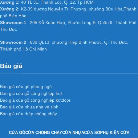
Xưởng 1:
40 TL 31, Thạnh Lộc, Q. 12, Tp.HCM
Xưởng 2:
K2-39 đường Nguyễn Tri Phương, phường Bửu Hòa,Thành
phố Biên Hòa
Showroom 1
: 205 Đỗ Xuân Hợp, Phước Long B, Quận 9, Thành Phố
Thủ Đức
Showroom 2
: 639 QL13, phường Hiệp Bình Phước, Q. Thủ Đức,
Thành phố Hồ Chí Minh
Báo giá
Báo giá cửa gỗ phòng ngủ
Báo giá của gỗ công nghiệp hdf
Báo giá của gỗ công nghiệp kotdoor
Báo giá cửa nhựa nhà vệ sinh
Báo giá cửa thép chống cháy
CỬA GỖ
CỬA CHỐNG CHÁY
CỬA NHỰA
CỬA SỔ
PHỤ KIỆN CỬA