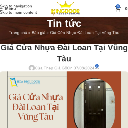
Skip to navigation
0
Menu
0
Skip to main content
Tin tức
Trang chủ
»
Báo giá
»
Giá Cửa Nhựa Đài Loan Tại Vũng Tàu
BÁO GIÁ
,
TIN TỨC
Giá Cửa Nhựa Đài Loan Tại Vũng
Tàu
0
Cửa Thép Giả Gỗ
On 07/08/2024