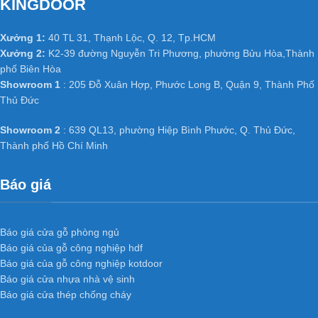
KINGDOOR
phòng, cửa văn phòng trong các công trình công nghiệp và dân
dụng như chung cư, Biệt thự, nhà phố ở các nước tiên tiến như
Xưởng 1:
40 TL 31, Thạnh Lộc, Q. 12, Tp.HCM
Mỹ, Hàn Quốc, Nhật Bản…
Xưởng 2:
K2-39 đường Nguyễn Tri Phương, phường Bửu Hòa,Thành
phố Biên Hòa
Đặc biệt đã và đang dần phát triển mạnh ở Việt Nam, có các đơn
Showroom 1
: 205 Đỗ Xuân Hợp, Phước Long B, Quận 9, Thành Phố
vị cung cấp hàng chất lượng và uy tín hàng đầu tại Việt Nam như
Thủ Đức
: Kingdoor, Hoabinhdoor…
Showroom 2
: 639 QL13, phường Hiệp Bình Phước, Q. Thủ Đức,
HỆ THỐNG XƯỞNG SẢN XUẤT
Thành phố Hồ Chí Minh
Xưởng 1 :
35/T2 Vườn Lài, P. An Phú Đông, Q. 12,
Tp.HCM
Báo giá
Xưởng 2 :
Số 361 TX25, Phường Thạnh Xuân, Q12, TP.
HCM.
Xưởng 3 :
K2-39, Tổ 48, KP 3, Nguyễn Tri Phương,
Báo giá cửa gỗ phòng ngủ
Phường Bửu Hòa, Thành phố Biên Hoà, Tỉnh Đồng Nai
Báo giá của gỗ công nghiệp hdf
Web:
cuanhuacomposite.net
Báo giá của gỗ công nghiệp kotdoor
Email : dongpham.hoabinhdoor@gmail.com
Báo giá cửa nhựa nhà vệ sinh
Báo giá cửa thép chống cháy