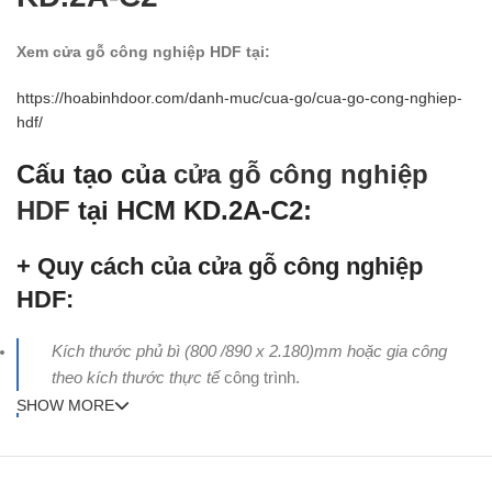
Xem cửa gỗ công nghiệp HDF tại:
https://hoabinhdoor.com/danh-muc/cua-go/cua-go-cong-nghiep-
hdf/
Cấu tạo của
cửa gỗ công nghiệp
HDF
tại HCM KD.2A-C2:
+ Quy cách của cửa gỗ công nghiệp
HDF:
Kích thước phủ bì (800 /890 x 2.180)mm hoặc gia công
theo kích thước thực tế
công trình.
SHOW MORE
Khung bao chuẩn (40 x 110)mm (Làm bằng gỗ tự nhiên –
gỗ thông new zealand)