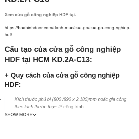
Xem cửa gỗ công nghiệp HDF tại:
https://hoabinhdoor.com/danh-muc/cua-go/cua-go-cong-nghiep-
hdf/
Cấu tạo của
cửa gỗ công nghiệp
HDF
tại HCM KD.2A-C13:
+ Quy cách của cửa gỗ công nghiệp
HDF:
Kích thước phủ bì (800 /890 x 2.180)mm hoặc gia công
theo kích thước thực tế
công trình.
SHOW MORE
Khung bao chuẩn (40 x 110)mm (Làm bằng gỗ tự nhiên –
gỗ thông new zealand)