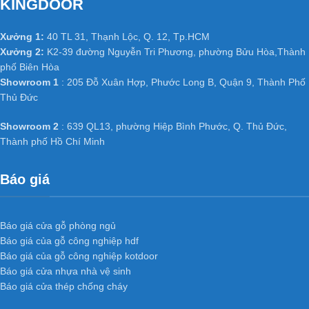
KINGDOOR
phòng, cửa văn phòng trong các công trình công nghiệp và dân
dụng như chung cư, Biệt thự, nhà phố ở các nước tiên tiến như
Xưởng 1:
40 TL 31, Thạnh Lộc, Q. 12, Tp.HCM
Mỹ, Hàn Quốc, Nhật Bản…
Xưởng 2:
K2-39 đường Nguyễn Tri Phương, phường Bửu Hòa,Thành
phố Biên Hòa
Đặc biệt đã và đang dần phát triển mạnh ở Việt Nam, có các đơn
Showroom 1
: 205 Đỗ Xuân Hợp, Phước Long B, Quận 9, Thành Phố
vị cung cấp hàng chất lượng và uy tín hàng đầu tại Việt Nam như
Thủ Đức
: Kingdoor, Hoabinhdoor…
Showroom 2
: 639 QL13, phường Hiệp Bình Phước, Q. Thủ Đức,
HỆ THỐNG XƯỞNG SẢN XUẤT
Thành phố Hồ Chí Minh
Xưởng 1 :
35/T2 Vườn Lài, P. An Phú Đông, Q. 12,
Tp.HCM
Báo giá
Xưởng 2 :
Số 361 TX25, Phường Thạnh Xuân, Q12, TP.
HCM.
Xưởng 3 :
K2-39, Tổ 48, KP 3, Nguyễn Tri Phương,
Báo giá cửa gỗ phòng ngủ
Phường Bửu Hòa, Thành phố Biên Hoà, Tỉnh Đồng Nai
Báo giá của gỗ công nghiệp hdf
Web:
cuanhuacomposite.net
Báo giá của gỗ công nghiệp kotdoor
Email :
dongpham.hoabinhdoor@gmail.com
Báo giá cửa nhựa nhà vệ sinh
Báo giá cửa thép chống cháy