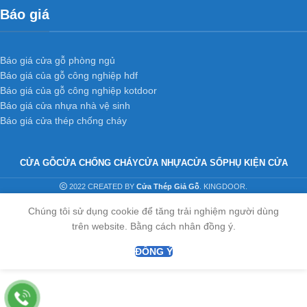
Thành phần chính
Cửa gỗ công
Báo giá
nghiệp HDF veneer
Báo giá cửa gỗ phòng ngủ
Báo giá của gỗ công nghiệp hdf
Khung cửa bằng gỗ tự nhiên đã được tẩm sấy và được sử lí
Báo giá của gỗ công nghiệp kotdoor
chống mối mọt cong vênh.
Báo giá cửa nhựa nhà vệ sinh
Mặt cửa làm bằng tấm HDF hoặc MDF dày 3-6 mm
Báo giá cửa thép chống cháy
Bề mặt là các loại Veneer: Veneer căm xe, veneer xoan đào,
veneer oak, veneer cherry…
Bề mặt được phun phủ lớp PU tùy theo màu sắc cần sử dụng
CỬA GỖ
CỬA CHỐNG CHÁY
CỬA NHỰA
CỬA SỔ
PHỤ KIỆN CỬA
2022 CREATED BY
Cửa Thép Giả Gỗ
. KINGDOOR.
Ưu điểm
Cửa gỗ công nghiệp HDF
Chúng tôi sử dụng cookie để tăng trải nghiệm người dùng
veneer
trên website. Bằng cách nhân đồng ý.
ĐỒNG Ý
Không Cong vênh, co ngót, không hở các mối ghép dưới tác động
của thời tiết vì đã triệt tiêu các sớ gỗ.
Chống mối mọt, đã qua xử lý và tẩm trộn hóa chất.