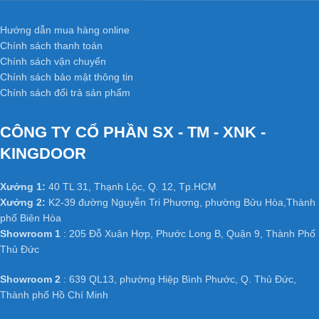
Veneer dán và ép nóng lên một tấm lưới mảnh nhưng dai. Nhờ
Hướng dẫn mua hàng online
tấm lưới này, khi dập mặt cửa theo khuôn panô, theo các “nhịp”
Chính sách thanh toán
lồi lõm của hoa văn thì bề mặt gỗ veneer – các góc cạnh không bị
Chính sách vận chuyển
hỏng, bong tróc. Đây là lợi thế của dạng cửa này – tức dán
Chính sách bảo mật thông tin
veneer gỗ lạng mỏng mà vẫn tạo được chi tiết, họa tiết trên mặt
Chính sách đổi trả sản phẩm
cửa.
Từ đó, sắc thái cánh cửa HDF Veneer là gỗ thật và có những đặc
CÔNG TY CỔ PHẦN SX - TM - XNK -
tính riêng. nhờ sử dụng gỗ vụn, gỗ miếng nhỏ, gỗ tận thu, gỗ
KINGDOOR
trồng trong tự nhiên… qua các khâu tẩm sấy để ổn định chất, thớ
gỗ. Sau đó ghép nóng lại bằng keo đặc biệt để thành cây gỗ và
Xưởng 1:
40 TL 31, Thạnh Lộc, Q. 12, Tp.HCM
ván làm cửa nên giá thành cửa ghép dán veneer thấp hơn nhiều
Xưởng 2:
K2-39 đường Nguyễn Tri Phương, phường Bửu Hòa,Thành
so với cửa bằng gỗ tự nhiên.
phố Biên Hòa
Bằng nguyên liệu gỗ tự nhiên nhưng để giá thành hạ nhà sản
Showroom 1
: 205 Đỗ Xuân Hợp, Phước Long B, Quận 9, Thành Phố
xuất đã “chế biến” ra loại cửa bằng gỗ ghép, mặt ngoài dán
Thủ Đức
veneer
Showroom 2
: 639 QL13, phường Hiệp Bình Phước, Q. Thủ Đức,
Thành phố Hồ Chí Minh