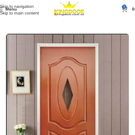
Skip to navigation
0
Menu
0
Skip to main content
Trang chủ
»
Sản phẩm
»
Cửa gỗ
»
Cửa gỗ công nghiệp HDF Veneer