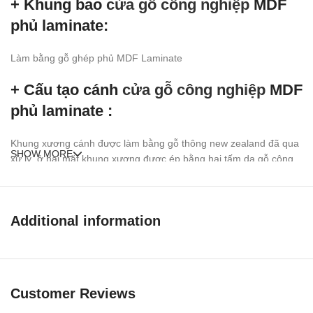
+ Khung bao
cửa gỗ công nghiệp
MDF
phủ laminate:
Làm bằng gỗ ghép phủ MDF Laminate
+ Cấu tạo cánh
cửa gỗ công nghiệp
MDF
phủ laminate :
Khung xương cánh được làm bằng gỗ thông new zealand đã qua
SHOW MORE
xử lý, ở hai mặt khung xương được ép bằng hai tấm da
gỗ công
nghiệp MDF
phủ Laminate hoàn thiện bề mặt, ).
MDF
là viết tắt của từ (Medium Density Fiber) là bột gỗ đã qua xử
lý và trộn keo chuyên dụng ép ở nhiệt độ và áp suất trung bình
Additional information
tạo thành tấm, bề mặt ván MDF được ép thêm hai lớp Melamine
(nhựa tổng hợp tạo vân gỗ sang trọng hiện đại) .
Ưu điểm
Cửa gỗ công nghiệp MDF
Customer Reviews
phủ laminate
: