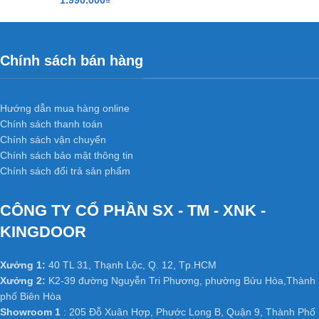
1.990.000
₫
thất, không gian.
Báo giá
cửa gỗ công nghiệp MDF laminate
bao gồm: Cánh +
Khung Bao + nẹp chỉ 2 mặt + phủ laminate hoàn thiện.
Chính sách bán hàng
Kích thước tiêu chuẩn: 800 x 2.100mm hoặc 900 x 2.200mm
(Hoặc theo kích thước thực tế tại công trình).
Hướng dẫn mua hàng online
Quý khách vui lòng liên hệ ngay để được tư vấn.
Chính sách thanh toán
Chính sách vận chuyển
HỆ THỐNG XƯỞNG SẢN XUẤT
Chính sách bảo mật thông tin
Xưởng 1 :
35/T2 Vườn Lài, P. An Phú Đông, Q. 12,
Chính sách đổi trả sản phẩm
Tp.HCM
Xưởng 2 :
Số 361 TX25, Phường Thạnh Xuân, Q12, TP.
CÔNG TY CỔ PHẦN SX - TM - XNK -
HCM.
KINGDOOR
Xưởng 3 :
K2-39, Tổ 48, KP 3, Nguyễn Tri Phương,
Phường Bửu Hòa, Thành phố Biên Hoà, Tỉnh Đồng Nai
Xưởng 1:
40 TL 31, Thạnh Lộc, Q. 12, Tp.HCM
Web:
cuanhuacomposite.net
–
kingdoor.com.vn
–
Xưởng 2:
K2-39 đường Nguyễn Tri Phương, phường Bửu Hòa,Thành
phố Biên Hòa
hoabinhdoor.com
Showroom 1
: 205 Đỗ Xuân Hợp, Phước Long B, Quận 9, Thành Phố
Email : dongpham.hoabinhdoor@gmail.com