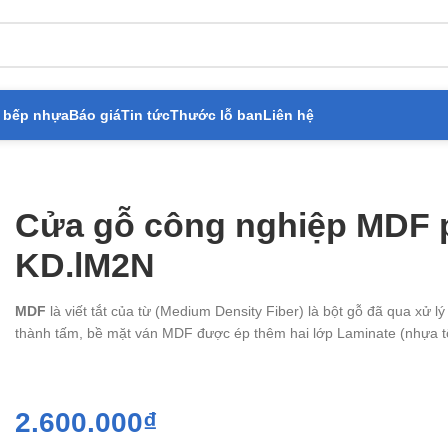
 bếp nhựa
Báo giá
Tin tức
Thước lỗ ban
Liên hệ
ông nghiệp MDF phủ laminate KD.lM2N
Cửa gỗ công nghiệp MDF 
KD.lM2N
MDF
là viết tắt của từ (Medium Density Fiber) là bột gỗ đã qua xử l
thành tấm, bề mặt ván MDF được ép thêm hai lớp Laminate (nhựa tổ
2.600.000
₫