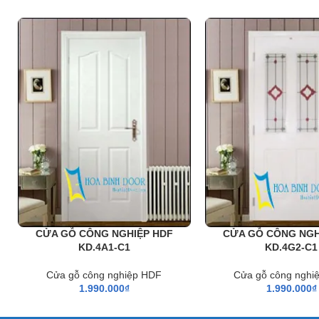
Xưởng 1 :
35/T2 Vườn Lài, P. An Phú Đông, Q. 12, Tp.HCM
Xưởng 2 :
Số 361 TX25, Phường Thạnh Xuân, Q12, TP. HC
Xưởng 3 :
K2-39, Tổ 48, KP 3, Nguyễn Tri Phương, Phường
Web:
cuanhuacomposite.net
–
kingdoor.com.vn
–
hoabin
Email :
dongpham.hoabinhdoor@gmail.com
CỬA GỖ CÔNG NGHIỆP HDF
CỬA GỖ CÔNG NGH
KD.4A1-C1
KD.4G2-C1
Cửa gỗ công nghiệp HDF
Cửa gỗ công nghi
1.990.000
₫
1.990.000
₫