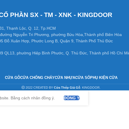
CỔ PHẦN SX - TM - XNK - KINGDOOR
31, Thạnh Lộc, Q. 12, Tp.HCM
đường Nguyễn Tri Phương, phường Bửu Hòa,Thành phố Biên Hòa
05 Đỗ Xuân Hợp, Phước Long B, Quận 9, Thành Phố Thủ Đức
39 QL13, phường Hiệp Bình Phước, Q. Thủ Đức, Thành phố Hồ Chí Mi
CỬA GỖ
CỬA CHỐNG CHÁY
CỬA NHỰA
CỬA SỔ
PHỤ KIỆN CỬA
2022 CREATED BY
Cửa Thép Giả Gỗ
. KINGDOOR.
bsite. Bằng cách nhân đồng ý.
ĐỒNG Ý