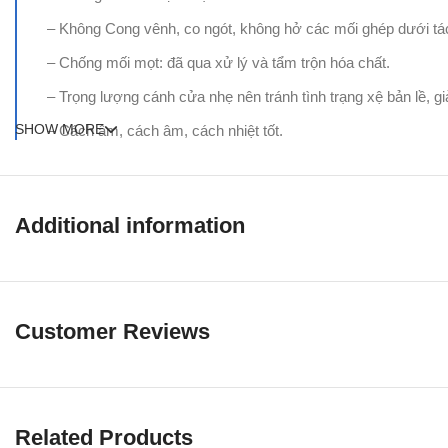
– Không Cong vênh, co ngót, không hở các mối ghép dưới tác độ
– Chống mối mọt: đã qua xử lý và tẩm trộn hóa chất.
– Trọng lượng cánh cửa nhẹ nên tránh tình trạng xệ bản lề, giả
SHOW MORE
– Cách âm, cách âm, cách nhiệt tốt.
– Giá rẻ
– Dễ lắp đặt
Additional information
– Sản xuất nhanh
– Đa màu sắc, nhiều kiểu dáng => phù hợp với tất cả nội thất
Báo giá
cửa gỗ công nghiệp MDF laminate
bao gồm: Cánh + Kh
Customer Reviews
Kích thước tiêu chuẩn: 800 x 2.100mm hoặc 900 x 2.200mm (Hoặ
Quý khách vui lòng liên hệ ngay để được tư vấn.
Related Products
HỆ THỐNG XƯỞNG SẢN XUẤT