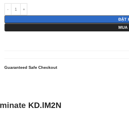
ĐẶT 
MUA 
Guaranteed Safe Checkout
aminate
KD.lM2N