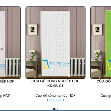
M.
 Bửu Hòa, Thành phố Biên Hoà, Tỉnh Đồng Nai
hdoor.com
CỬA GỖ CÔNG NGHIỆP HDF
IỆP HDF
CỬA GỖ
KD.6B-C1
Cửa gỗ công nghiệp HDF
ệp HDF
Cửa g
1.990.000
₫