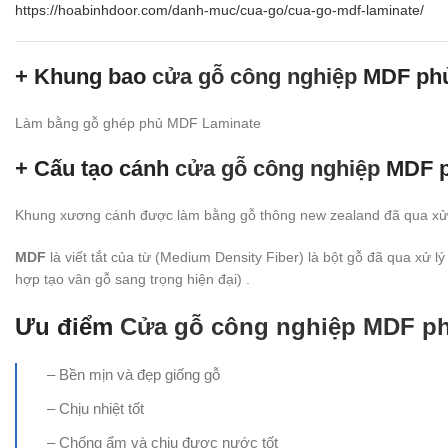
https://hoabinhdoor.com/danh-muc/cua-go/cua-go-mdf-laminate/
+ Khung bao
cửa gỗ công nghiệp
MDF phủ
Làm bằng gỗ ghép phủ MDF Laminate
+ Cấu tạo cánh
cửa gỗ công nghiệp
MDF p
Khung xương cánh được làm bằng gỗ thông new zealand đã qua xử 
MDF
là viết tắt của từ (Medium Density Fiber) là bột gỗ đã qua xử
hợp tạo vân gỗ sang trọng hiện đại) .
Ưu điểm
Cửa gỗ công nghiệp MDF ph
– Bền mịn và đẹp giống gỗ
– Chịu nhiệt tốt
– Chống ẩm và chịu được nước tốt