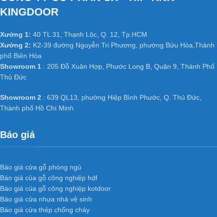
KINGDOOR
Không bị cong vênh, co ngót do kết cấu đã được triệt tiêu thớ gỗ
và không bị hiện tượng hở các mối ghép dưới tác động thời tiết.
Xưởng 1:
40 TL 31, Thạnh Lộc, Q. 12, Tp.HCM
+ Cách âm cách nhiệt tốt của cửa gỗ
Xưởng 2:
K2-39 đường Nguyễn Tri Phương, phường Bửu Hòa,Thành
phố Biên Hòa
công nghiệp MDF phủ PVC
:
Showroom 1
: 205 Đỗ Xuân Hợp, Phước Long B, Quận 9, Thành Phố
Thủ Đức
Khoảng trống do khung xương tạo ra nên có phần cách âm, cách
nhiệt. Cánh cửa nhẹ, tránh được tình trạng xệ bản lề và giảm tải
Showroom 2
: 639 QL13, phường Hiệp Bình Phước, Q. Thủ Đức,
trọng công trình.
Thành phố Hồ Chí Minh
Ứng dụng
cửa gỗ công ngiệp
Báo giá
MDF phủ PVC
trong nội thất
Báo giá cửa gỗ phòng ngủ
Báo giá của gỗ công nghiệp hdf
Cửa gỗ công nghiệp MDF phủ PVC
thay thế ngoạn mục thói quen
Báo giá của gỗ công nghiệp kotdoor
sử dụng gỗ tự nhiên để làm các loại cửa như cửa thông phòng,
Báo giá cửa nhựa nhà vệ sinh
cửa văn phòng trong các công trình công nghiệp và dân dụng
Báo giá cửa thép chống cháy
như chung cư, Biệt thự, nhà phố ở các nước tiên tiến như Mỹ,