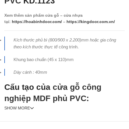
PVC
KD.1123
Xem thêm sản phẩm cửa gỗ – cửa nhựa
tại:
https://hoabinhdoor.com/
–
https://kingdoor.com.vn/
Kích thước phủ bì (800/900 x 2.200)mm hoặc gia công
theo kích thước thực tế
công trình.
Khung bao chuẩn (45 x 110)mm
Dày cánh : 40mm
Cấu tạo của
cửa gỗ công
nghiệp MDF phủ PVC
:
SHOW MORE
+ Khung bao
:
Làm bằng gỗ ghép phủ Mdf Melamine