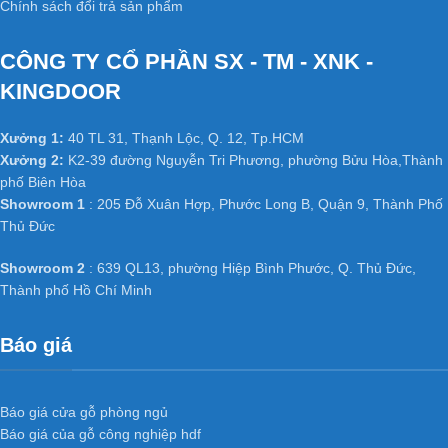
Chính sách đổi trả sản phẩm
HDF
trong nội thất:
CÔNG TY CỔ PHẦN SX - TM - XNK -
Cửa gỗ công nghiệp HDF
đã thành chuẩn mực cửa thông
phòng, cửa văn phòng trong các công trình công nghiệp và dân
KINGDOOR
dụng như chung cư, Biệt thự, nhà phố ở các nước tiên tiến như
Mỹ, Hàn Quốc, Nhật Bản…
Xưởng 1:
40 TL 31, Thạnh Lộc, Q. 12, Tp.HCM
Xưởng 2:
K2-39 đường Nguyễn Tri Phương, phường Bửu Hòa,Thành
Đặc biệt đã và đang dần phát triển mạnh ở Việt Nam, có các đơn
phố Biên Hòa
vị cung cấp hàng chất lượng và uy tín hàng đầu tại Việt Nam như
Showroom 1
: 205 Đỗ Xuân Hợp, Phước Long B, Quận 9, Thành Phố
: Kingdoor, Hoabinhdoor…
Thủ Đức
HỆ THỐNG XƯỞNG SẢN XUẤT
Showroom 2
: 639 QL13, phường Hiệp Bình Phước, Q. Thủ Đức,
Xưởng 1 :
35/T2 Vườn Lài, P. An Phú Đông, Q. 12,
Thành phố Hồ Chí Minh
Tp.HCM
Xưởng 2 :
Số 361 TX25, Phường Thạnh Xuân, Q12, TP.
Báo giá
HCM.
Xưởng 3 :
K2-39, Tổ 48, KP 3, Nguyễn Tri Phương,
Phường Bửu Hòa, Thành phố Biên Hoà, Tỉnh Đồng Nai
Báo giá cửa gỗ phòng ngủ
Web:
cuanhuacomposite.net
–
kingdoor.com.vn
–
Báo giá của gỗ công nghiệp hdf