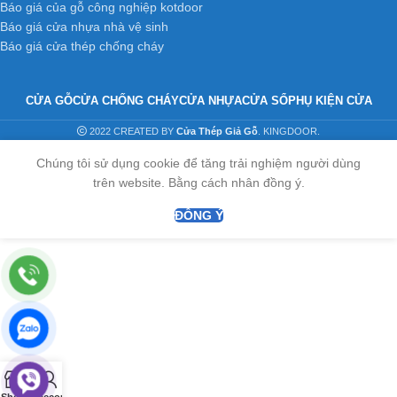
hoabinhdoor.com
Báo giá của gỗ công nghiệp kotdoor
Báo giá cửa nhựa nhà vệ sinh
Email : dongpham.hoabinhdoor@gmail.com
Báo giá cửa thép chống cháy
CỬA GỖ
CỬA CHỐNG CHÁY
CỬA NHỰA
CỬA SỔ
PHỤ KIỆN CỬA
2022 CREATED BY
Cửa Thép Giả Gỗ
. KINGDOOR.
Chúng tôi sử dụng cookie để tăng trải nghiệm người dùng
trên website. Bằng cách nhân đồng ý.
ĐỒNG Ý
0