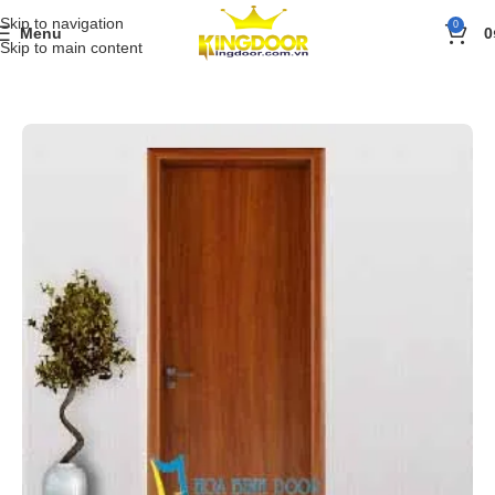
Skip to navigation
0
Menu
0
Skip to main content
Trang chủ
»
Sản phẩm
»
Cửa gỗ
»
Cửa gỗ công nghiệp MDF Veneer