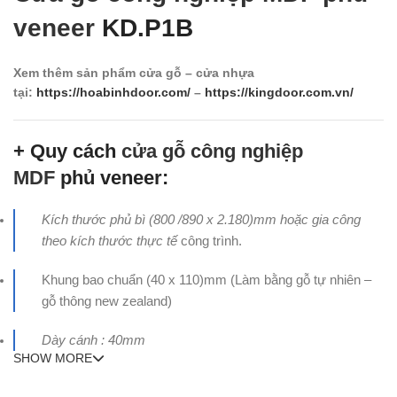
veneer
KD.P1B
Xem thêm sản phẩm cửa gỗ – cửa nhựa
tại:
https://hoabinhdoor.com/
–
https://kingdoor.com.vn/
+ Quy cách
cửa gỗ công nghiệp
MDF
phủ veneer:
Kích thước phủ bì (800 /890 x 2.180)mm hoặc gia công
theo kích thước thực tế
công trình.
Khung bao chuẩn (40 x 110)mm (Làm bằng gỗ tự nhiên –
gỗ thông new zealand)
Dày cánh : 40mm
SHOW MORE
+ Cấu tạo cánh
cửa gỗ công nghiệp MDF