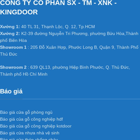
CÔNG TY CỔ PHẦN SX - TM - XNK -
Có thể chọn nhiều loại vân gỗ đẹp và quý hiếm tùy thích. Phù hợp
KINGDOOR
với mọi không gian nội thất.
+ Độ ổn định cao của cửa gỗ công
Xưởng 1:
40 TL 31, Thạnh Lộc, Q. 12, Tp.HCM
nghiệp MDF phủ Veneer
:
Xưởng 2:
K2-39 đường Nguyễn Tri Phương, phường Bửu Hòa,Thành
phố Biên Hòa
Không bị cong vênh, co ngót do kết cấu đã được triệt tiêu thớ gỗ
Showroom 1
: 205 Đỗ Xuân Hợp, Phước Long B, Quận 9, Thành Phố
Không bị hiện tượng hở các mối ghép dưới tác động thời tiết.
Thủ Đức
Thay đổi nhiệt độ và có khả năng chống mối mọt cao.
+ Cách âm cách nhiệt tốt của cửa gỗ
Showroom 2
: 639 QL13, phường Hiệp Bình Phước, Q. Thủ Đức,
công nghiệp MDF phủ Veneer
:
Thành phố Hồ Chí Minh
Do kết cấu bên trong cửa có nhiều khoảng trống do khung xương
Báo giá
tạo ra nên có phần cách âm, cách nhiệt.
Cánh cửa nhẹ, tránh được tình trạng xệ bản lề và giảm tải trọng
công trình.
Báo giá cửa gỗ phòng ngủ
Báo giá của gỗ công nghiệp hdf
Báo giá của gỗ công nghiệp kotdoor
Ứng dụng
Cửa gỗ công nghiệp
Báo giá cửa nhựa nhà vệ sinh
Báo giá cửa thép chống cháy