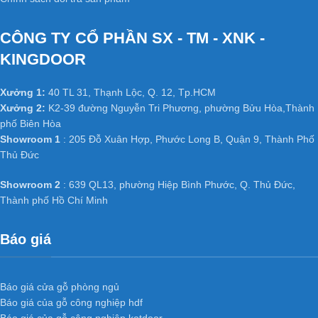
Bề mặt là lớp gỗ veneer mỏng để tạo vân và màu sắc.
Có thể chọn nhiều loại vân gỗ đẹp và quý hiếm tùy thích. Phù hợp
CÔNG TY CỔ PHẦN SX - TM - XNK -
với mọi không gian nội thất.
+ Độ ổn định cao của cửa gỗ công
KINGDOOR
nghiệp MDF phủ Veneer
:
Xưởng 1:
40 TL 31, Thạnh Lộc, Q. 12, Tp.HCM
Xưởng 2:
K2-39 đường Nguyễn Tri Phương, phường Bửu Hòa,Thành
Không bị cong vênh, co ngót do kết cấu đã được triệt tiêu thớ gỗ
phố Biên Hòa
Không bị hiện tượng hở các mối ghép dưới tác động thời tiết.
Showroom 1
: 205 Đỗ Xuân Hợp, Phước Long B, Quận 9, Thành Phố
Thay đổi nhiệt độ và có khả năng chống mối mọt cao.
Thủ Đức
+ Cách âm cách nhiệt tốt của cửa gỗ
công nghiệp MDF phủ Veneer
:
Showroom 2
: 639 QL13, phường Hiệp Bình Phước, Q. Thủ Đức,
Thành phố Hồ Chí Minh
Do kết cấu bên trong cửa có nhiều khoảng trống do khung xương
tạo ra nên có phần cách âm, cách nhiệt.
Báo giá
Cánh cửa nhẹ, tránh được tình trạng xệ bản lề và giảm tải trọng
công trình.
Báo giá cửa gỗ phòng ngủ
Báo giá của gỗ công nghiệp hdf
Ứng dụng
Cửa gỗ công nghiệp
Báo giá của gỗ công nghiệp kotdoor