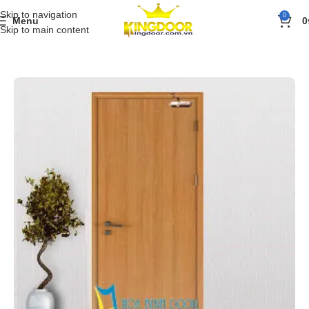
Skip to navigation
0
Menu
0
Skip to main content
Trang chủ
»
Sản phẩm
»
Cửa gỗ
»
Cửa gỗ công nghiệp MDF Veneer