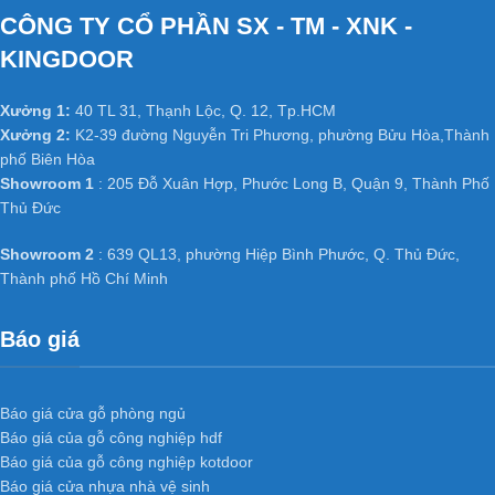
Có thể chọn nhiều loại vân gỗ đẹp và quý hiếm tùy thích. Phù hợp
CÔNG TY CỔ PHẦN SX - TM - XNK -
với mọi không gian nội thất.
KINGDOOR
+ Độ ổn định cao của cửa gỗ công
nghiệp MDF phủ Veneer
:
Xưởng 1:
40 TL 31, Thạnh Lộc, Q. 12, Tp.HCM
Xưởng 2:
K2-39 đường Nguyễn Tri Phương, phường Bửu Hòa,Thành
Không bị cong vênh, co ngót do kết cấu đã được triệt tiêu thớ gỗ
phố Biên Hòa
Không bị hiện tượng hở các mối ghép dưới tác động thời tiết.
Showroom 1
: 205 Đỗ Xuân Hợp, Phước Long B, Quận 9, Thành Phố
Thay đổi nhiệt độ và có khả năng chống mối mọt cao.
Thủ Đức
+ Cách âm cách nhiệt tốt của cửa gỗ
Showroom 2
: 639 QL13, phường Hiệp Bình Phước, Q. Thủ Đức,
công nghiệp MDF phủ Veneer
:
Thành phố Hồ Chí Minh
Do kết cấu bên trong cửa có nhiều khoảng trống do khung xương
Báo giá
tạo ra nên có phần cách âm, cách nhiệt.
Cánh cửa nhẹ, tránh được tình trạng xệ bản lề và giảm tải trọng
công trình.
Báo giá cửa gỗ phòng ngủ
Báo giá của gỗ công nghiệp hdf
Ứng dụng
Cửa gỗ công nghiệp
Báo giá của gỗ công nghiệp kotdoor
Báo giá cửa nhựa nhà vệ sinh