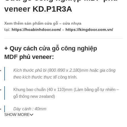
veneer
KD.P1R3A
Xem thêm sản phẩm cửa gỗ – cửa nhựa
tại:
https://hoabinhdoor.com/
–
https://kingdoor.com.vn/
+ Quy cách
cửa gỗ công nghiệp
MDF
phủ veneer:
Kích thước phủ bì (800 /890 x 2.180)mm hoặc gia công
theo kích thước thực tế
công trình.
Khung bao chuẩn (40 x 110)mm (Làm bằng gỗ tự nhiên –
gỗ thông new zealand)
Dày cánh : 40mm
SHOW MORE
+ Cấu tạo cánh
cửa gỗ công nghiệp MDF