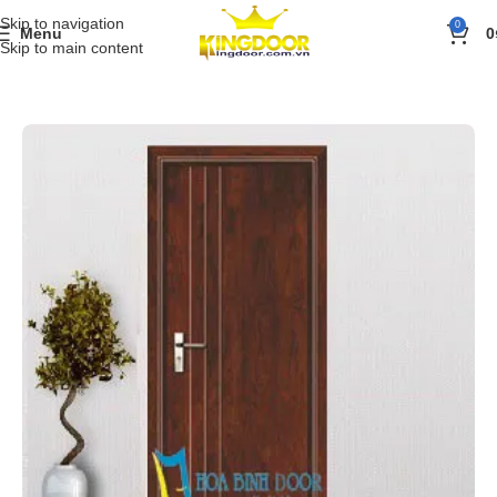
Skip to navigation
0
Menu
0
Skip to main content
Trang chủ
»
Sản phẩm
»
Cửa gỗ
»
Cửa gỗ công nghiệp MDF Veneer