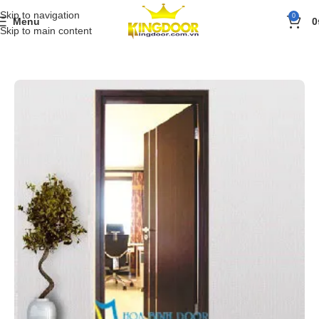
Skip to navigation
0
Menu
0
Skip to main content
Trang chủ
»
Sản phẩm
»
Cửa gỗ
»
Cửa gỗ công nghiệp MDF Veneer