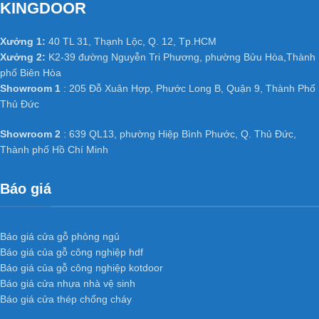
KINGDOOR
+ Độ ổn định cao của cửa gỗ công
nghiệp MDF phủ Veneer
:
Xưởng 1:
40 TL 31, Thạnh Lộc, Q. 12, Tp.HCM
Xưởng 2:
K2-39 đường Nguyễn Tri Phương, phường Bửu Hòa,Thành
Không bị cong vênh, co ngót do kết cấu đã được triệt tiêu thớ gỗ
phố Biên Hòa
Không bị hiện tượng hở các mối ghép dưới tác động thời tiết.
Showroom 1
: 205 Đỗ Xuân Hợp, Phước Long B, Quận 9, Thành Phố
Thay đổi nhiệt độ và có khả năng chống mối mọt cao.
Thủ Đức
+ Cách âm cách nhiệt tốt của cửa gỗ
Showroom 2
: 639 QL13, phường Hiệp Bình Phước, Q. Thủ Đức,
công nghiệp MDF phủ Veneer
:
Thành phố Hồ Chí Minh
Do kết cấu bên trong cửa có nhiều khoảng trống do khung xương
Báo giá
tạo ra nên có phần cách âm, cách nhiệt.
Cánh cửa nhẹ, tránh được tình trạng xệ bản lề và giảm tải trọng
công trình.
Báo giá cửa gỗ phòng ngủ
Báo giá của gỗ công nghiệp hdf
Ứng dụng
Cửa gỗ công nghiệp
Báo giá của gỗ công nghiệp kotdoor
Báo giá cửa nhựa nhà vệ sinh
MDF phủ veneer
KD.P1R2A
Báo giá cửa thép chống cháy