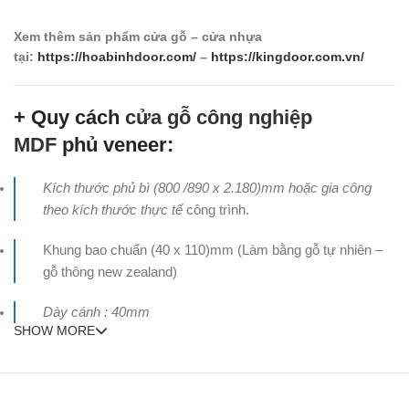
Xem thêm sản phẩm cửa gỗ – cửa nhựa
tại:
https://hoabinhdoor.com/
–
https://kingdoor.com.vn/
+ Quy cách
cửa gỗ công nghiệp
MDF
phủ veneer:
Kích thước phủ bì (800 /890 x 2.180)mm hoặc gia công
theo kích thước thực tế
công trình.
Khung bao chuẩn (40 x 110)mm (Làm bằng gỗ tự nhiên –
gỗ thông new zealand)
Dày cánh : 40mm
SHOW MORE
+ Cấu tạo cánh
cửa gỗ công nghiệp MDF
phủ veneer
: