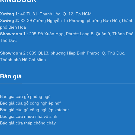
+ Độ ổn định cao của cửa gỗ công
nghiệp MDF phủ Veneer
:
Xưởng 1:
40 TL 31, Thạnh Lộc, Q. 12, Tp.HCM
Xưởng 2:
K2-39 đường Nguyễn Tri Phương, phường Bửu Hòa,Thành
phố Biên Hòa
Không bị cong vênh, co ngót do kết cấu đã được triệt tiêu thớ gỗ
Showroom 1
: 205 Đỗ Xuân Hợp, Phước Long B, Quận 9, Thành Phố
Không bị hiện tượng hở các mối ghép dưới tác động thời tiết.
Thủ Đức
Thay đổi nhiệt độ và có khả năng chống mối mọt cao.
+ Cách âm cách nhiệt tốt của cửa gỗ
Showroom 2
: 639 QL13, phường Hiệp Bình Phước, Q. Thủ Đức,
công nghiệp MDF phủ Veneer
:
Thành phố Hồ Chí Minh
Do kết cấu bên trong cửa có nhiều khoảng trống do khung xương
Báo giá
tạo ra nên có phần cách âm, cách nhiệt.
Cánh cửa nhẹ, tránh được tình trạng xệ bản lề và giảm tải trọng
công trình.
Báo giá cửa gỗ phòng ngủ
Báo giá của gỗ công nghiệp hdf
Báo giá của gỗ công nghiệp kotdoor
Ứng dụng
Cửa gỗ công nghiệp
Báo giá cửa nhựa nhà vệ sinh
MDF phủ veneer
KD.R4GL3 trong
Báo giá cửa thép chống cháy
nội thất