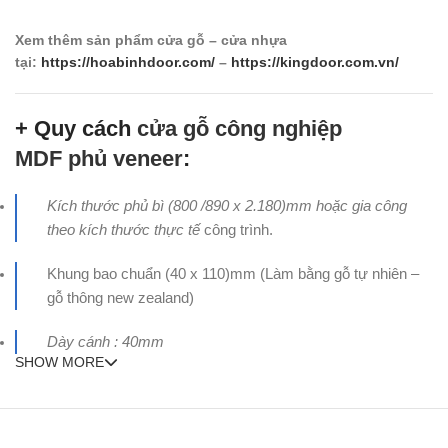
Xem thêm sản phẩm cửa gỗ – cửa nhựa
tại:
https://hoabinhdoor.com/
–
https://kingdoor.com.vn/
+ Quy cách
cửa gỗ công nghiệp
MDF phủ veneer
:
Kích thước phủ bì (800 /890 x 2.180)mm hoặc gia công
theo kích thước thực tế
công trình.
Khung bao chuẩn (40 x 110)mm (Làm bằng gỗ tự nhiên –
gỗ thông new zealand)
Dày cánh : 40mm
SHOW MORE
+ Cấu tạo cánh
cửa gỗ công nghiệp MDF
phủ veneer
: