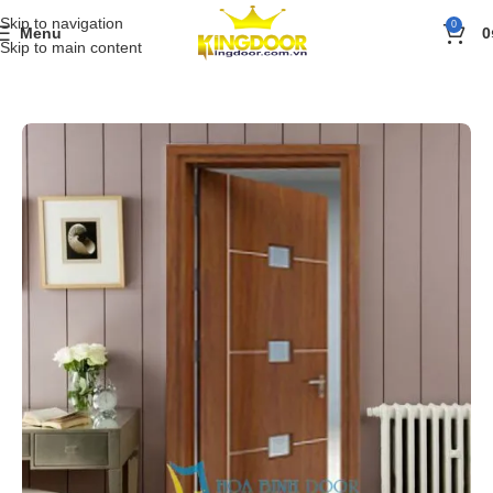
Skip to navigation
0
Menu
0
Skip to main content
Trang chủ
»
Sản phẩm
»
Cửa gỗ
»
Cửa gỗ công nghiệp MDF Veneer