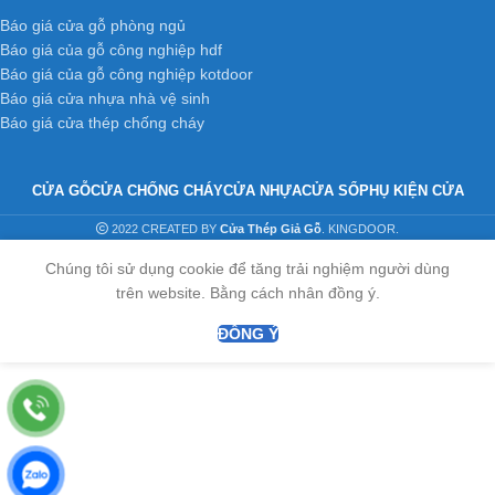
Báo giá cửa gỗ phòng ngủ
Báo giá của gỗ công nghiệp hdf
Báo giá của gỗ công nghiệp kotdoor
Báo giá cửa nhựa nhà vệ sinh
Báo giá cửa thép chống cháy
CỬA GỖ
CỬA CHỐNG CHÁY
CỬA NHỰA
CỬA SỔ
PHỤ KIỆN CỬA
2022 CREATED BY
Cửa Thép Giả Gỗ
. KINGDOOR.
Chúng tôi sử dụng cookie để tăng trải nghiệm người dùng
trên website. Bằng cách nhân đồng ý.
ĐỒNG Ý