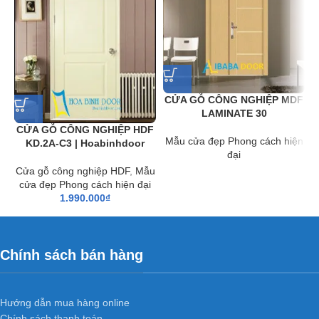
CỬA GỖ CÔNG NGHIỆP MDF
LAMINATE 30
CỬA GỖ CÔNG NGHIỆP HDF
Mẫu cửa đẹp Phong cách hiện
KD.2A-C3 | Hoabinhdoor
đại
Cửa gỗ công nghiệp HDF
,
Mẫu
cửa đẹp Phong cách hiện đại
1.990.000
₫
Chính sách bán hàng
Hướng dẫn mua hàng online
Chính sách thanh toán