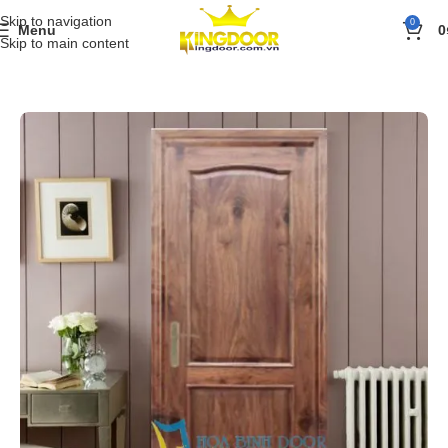
Skip to navigation
0
Menu
0
Skip to main content
Trang chủ
»
Sản phẩm
»
Cửa gỗ
»
Cửa gỗ tự nhiên
»
Cửa gỗ tự nhiên