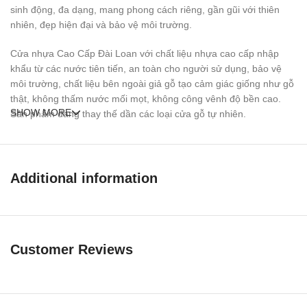
sinh động, đa dạng, mang phong cách riêng, gần gũi với thiên
nhiên, đẹp hiện đại và bảo vệ môi trường.
Cửa nhựa Cao Cấp Đài Loan với chất liệu nhựa cao cấp nhập
khẩu từ các nước tiên tiến, an toàn cho người sử dụng, bảo vệ
môi trường, chất liệu bên ngoài giả gỗ tạo cảm giác giống như gỗ
thật, không thấm nước mối mọt, không công vênh độ bền cao.
SHOW MORE
Sản phẩm đang thay thế dần các loại cửa gỗ tự nhiên.
Ưu điểm của
cửa nhựa đài loan đúc
kd.04-804a1g
Additional information
so với loại khác
Customer Reviews
Chịu nước, chịu ẩm và các chất thải nên có độ bền cao.
Lớp màu dày chống cào xước, dễ lau chùi và không bị phai màu