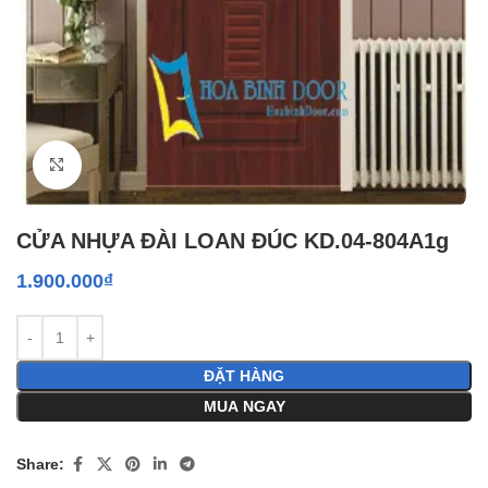
Click to enlarge
CỬA NHỰA ĐÀI LOAN ĐÚC KD.04-804A1g
1.900.000
₫
ĐẶT HÀNG
MUA NGAY
Share: