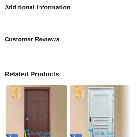
theo kích thước thực tế tại
công trình.
Additional information
Khung bao chuẩn (55 x 100)mm (Làm bằng nhựa gỗ)
Dày cánh : 40 mm
Cấu tạo của cửa nhựa gỗ Composite:
Tấm cửa được làm từ bột gỗ xay mịn với hạt nhựa PVC.
Customer Reviews
Keo chuyên dụng trộn lẫn đều với nhau dưới nhiệt độ và áp suất
cao.
Sau đó đúc theo hình dạng của khuôn đã làm sẵn.
Related Products
Chất liệu làm ra rất bền và cứng chắc, gọi là nhựa gỗ.
Vật liệu này là sự kết hợp hoàn hảo giữa ưu điểm của gỗ về độ
cứng và ưu điểm của nhựa về độ chịu nước.
Bề mặt nhựa gỗ có độ bám cao nên có thể sơn màu hoặc dán da
tùy ý và tạo được nhiều vân gỗ khác nhau.
Những tấm nhựa gỗ được đúc theo khuôn có sẵn và được khắc