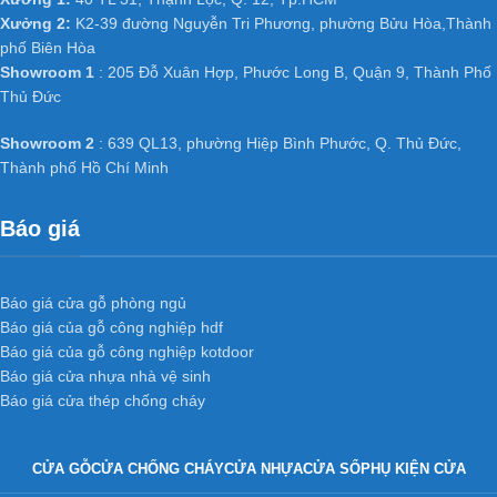
Xưởng 2:
K2-39 đường Nguyễn Tri Phương, phường Bửu Hòa,Thành
phố Biên Hòa
Do bản chất vật liệu bằng nhựa không bị thấm nước hư nên có
Showroom 1
: 205 Đỗ Xuân Hợp, Phước Long B, Quận 9, Thành Phố
thể làm tấc cả các loại cửa nhà vệ sinh thông phòng, cửa văn
Thủ Đức
phòng trong các công trình công nghiệp và dân dụng như chung
cư, Biệt thự, nhà phố ở các nước tiên tiến như Mỹ, Hàn Quốc,
Showroom 2
: 639 QL13, phường Hiệp Bình Phước, Q. Thủ Đức,
Nhật Bản… và đặc biệt đã và đang dần phát triển mạnh ở Việt
Thành phố Hồ Chí Minh
Nam.
Báo giá
Báo giá cửa gỗ phòng ngủ
Báo giá của gỗ công nghiệp hdf
Báo giá của gỗ công nghiệp kotdoor
Báo giá cửa nhựa nhà vệ sinh
Báo giá cửa thép chống cháy
CỬA GỖ
CỬA CHỐNG CHÁY
CỬA NHỰA
CỬA SỔ
PHỤ KIỆN CỬA