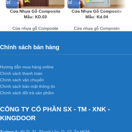
họa tiết tạo nhiều mẫu mã và kiểu dáng rất đa dạng.
Cửa Nhựa Gỗ Composite
Cửa Nhựa Gỗ Composite
Mẫu: KD.03
Mẫu: Kd.04
Ưu điểm của
Cửa nhựa gỗ
Cửa nhựa gỗ Composite
Cửa nhựa gỗ Composite
composite
mẫu: kd.19
Chính sách bán hàng
Chịu nước tốt, không bị ngấm nước, không ăn mòn, chống ẩm,
chống mối mọt.
Hướng dẫn mua hàng online
Màu sắc cửa thiết kế giống với gỗ nên vẫn tạo được cảm giác
Chính sách thanh toán
như gỗ thật.
Chính sách vận chuyển
Lớp da/ sơn giả gỗ dễ lau chùi.
Chính sách bảo mật thông tin
Cách âm cách nhiệt tốt, độ bền cao.
Chính sách đổi trả sản phẩm
Nhẹ nhàng, đóng mở êm
CÔNG TY CỔ PHẦN SX - TM - XNK -
KINGDOOR
Ứng dụng
Cửa nhựa gỗ composite
mẫu: kd.19
trong công trình
Xưởng 1:
40 TL 31, Thạnh Lộc, Q. 12, Tp.HCM