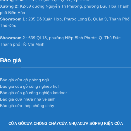
Xưởng 2:
K2-39 đường Nguyễn Tri Phương, phường Bửu Hòa,Thành
phố Biên Hòa
Do bản chất vật liệu bằng nhựa không bị thấm nước hư nên có
Showroom 1
: 205 Đỗ Xuân Hợp, Phước Long B, Quận 9, Thành Phố
thể làm tấc cả các loại cửa nhà vệ sinh thông phòng, cửa văn
Thủ Đức
phòng trong các công trình công nghiệp và dân dụng như chung
cư, Biệt thự, nhà phố ở các nước tiên tiến như Mỹ, Hàn Quốc,
Showroom 2
: 639 QL13, phường Hiệp Bình Phước, Q. Thủ Đức,
Nhật Bản… và đặc biệt đã và đang dần phát triển mạnh ở Việt
Thành phố Hồ Chí Minh
Nam.
Báo giá
Báo giá cửa gỗ phòng ngủ
Báo giá của gỗ công nghiệp hdf
Báo giá của gỗ công nghiệp kotdoor
Báo giá cửa nhựa nhà vệ sinh
Báo giá cửa thép chống cháy
CỬA GỖ
CỬA CHỐNG CHÁY
CỬA NHỰA
CỬA SỔ
PHỤ KIỆN CỬA