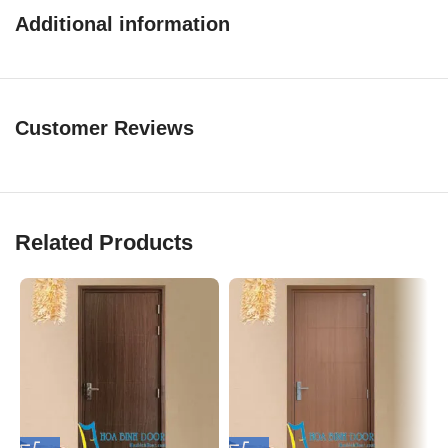
theo kích thước thực tế tại
công trình.
Additional information
Khung bao chuẩn (55 x 100)mm (Làm bằng nhựa gỗ)
Dày cánh : 40 mm
Cấu tạo của cửa nhựa gỗ Composite:
Tấm cửa được làm từ bột gỗ xay mịn với hạt nhựa PVC.
Customer Reviews
Keo chuyên dụng trộn lẫn đều với nhau dưới nhiệt độ và áp suất
cao.
Sau đó đúc theo hình dạng của khuôn đã làm sẵn.
Related Products
Chất liệu làm ra rất bền và cứng chắc, gọi là nhựa gỗ.
Vật liệu này là sự kết hợp hoàn hảo giữa ưu điểm của gỗ về độ
cứng và ưu điểm của nhựa về độ chịu nước.
Bề mặt nhựa gỗ có độ bám cao nên có thể sơn màu hoặc dán da
tùy ý và tạo được nhiều vân gỗ khác nhau.
Những tấm nhựa gỗ được đúc theo khuôn có sẵn và được khắc