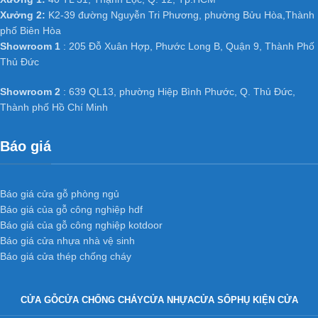
Ứng dụng
Cửa nhựa gỗ composite
Xưởng 2:
K2-39 đường Nguyễn Tri Phương, phường Bửu Hòa,Thành
phố Biên Hòa
mẫu: kd.21
trong công trình
Showroom 1
: 205 Đỗ Xuân Hợp, Phước Long B, Quận 9, Thành Phố
Thủ Đức
Do bản chất vật liệu bằng nhựa không bị thấm nước hư nên có
Showroom 2
: 639 QL13, phường Hiệp Bình Phước, Q. Thủ Đức,
thể làm tấc cả các loại cửa nhà vệ sinh thông phòng, cửa văn
Thành phố Hồ Chí Minh
phòng trong các công trình công nghiệp và dân dụng như chung
cư, Biệt thự, nhà phố ở các nước tiên tiến như Mỹ, Hàn Quốc,
Báo giá
Nhật Bản… và đặc biệt đã và đang dần phát triển mạnh ở Việt
Nam.
Báo giá cửa gỗ phòng ngủ
Báo giá của gỗ công nghiệp hdf
Báo giá của gỗ công nghiệp kotdoor
Báo giá cửa nhựa nhà vệ sinh
Báo giá cửa thép chống cháy
CỬA GỖ
CỬA CHỐNG CHÁY
CỬA NHỰA
CỬA SỔ
PHỤ KIỆN CỬA